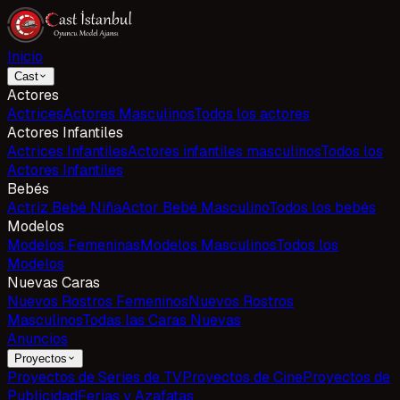
Inicio
Cast
Actores
Actrices
Actores Masculinos
Todos los actores
Actores Infantiles
Actrices Infantiles
Actores infantiles masculinos
Todos los
Actores Infantiles
Bebés
Actriz Bebé Niña
Actor Bebé Masculino
Todos los bebés
Modelos
Modelos Femeninas
Modelos Masculinos
Todos los
Modelos
Nuevas Caras
Nuevos Rostros Femeninos
Nuevos Rostros
Masculinos
Todas las Caras Nuevas
Anuncios
Proyectos
Proyectos de Series de TV
Proyectos de Cine
Proyectos de
Publicidad
Ferias y Azafatas