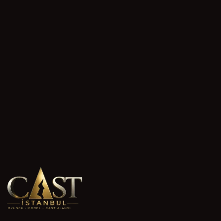
(
3
)
?
¿No encontró su pregunta?
Consúltenos, le responderemos lo antes posible.
0
/1000
Enviar pregunta