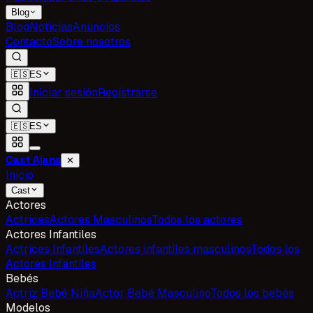
Blog
Blog
Noticias
Anuncios
Contacto
Sobre nosotros
🇪🇸
ES
Iniciar sesión
Registrarse
🇪🇸
ES
Cast Ajans
✕
Inicio
Cast
Actores
Actrices
Actores Masculinos
Todos los actores
Actores Infantiles
Actrices Infantiles
Actores infantiles masculinos
Todos los
Actores Infantiles
Bebés
Actriz Bebé Niña
Actor Bebé Masculino
Todos los bebés
Modelos