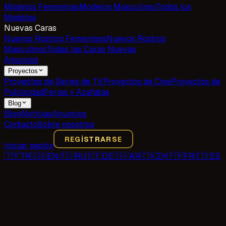
Modelos Femeninas
Modelos Masculinos
Todos los
Modelos
Nuevas Caras
Nuevos Rostros Femeninos
Nuevos Rostros
Masculinos
Todas las Caras Nuevas
Anuncios
Proyectos
Proyectos de Series de TV
Proyectos de Cine
Proyectos de
Publicidad
Ferias y Azafatas
Blog
Blog
Noticias
Anuncios
Contacto
Sobre nosotros
REGISTRARSE
Iniciar sesión
🇹🇷
TR
🇬🇧
EN
🇷🇺
RU
🇩🇪
DE
🇸🇦
AR
🇨🇳
ZH
🇫🇷
FR
🇪🇸
ES