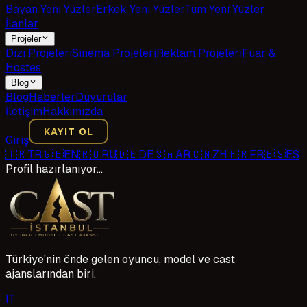
Bayan Yeni Yüzler
Erkek Yeni Yüzler
Tüm Yeni Yüzler
İlanlar
Projeler
Dizi Projeleri
Sinema Projeleri
Reklam Projeleri
Fuar &
Hostes
Blog
Blog
Haberler
Duyurular
İletişim
Hakkımızda
KAYIT OL
Giriş
🇹🇷
TR
🇬🇧
EN
🇷🇺
RU
🇩🇪
DE
🇸🇦
AR
🇨🇳
ZH
🇫🇷
FR
🇪🇸
ES
Profil hazırlanıyor…
Türkiye'nin önde gelen oyuncu, model ve cast
ajanslarından biri.
I
T