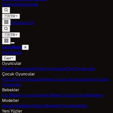
İletişim
Hakkımızda
🇹🇷
TR
Giriş
Kayıt Ol
🇹🇷
TR
Cast Ajans
✕
Ana Sayfa
Cast
Oyuncular
Bayan Oyuncular
Erkek Oyuncular
Tüm Oyuncular
Çocuk Oyuncular
Kız Çocuk Oyuncular
Erkek Çocuk Oyuncular
Tüm Çocuk
Oyuncular
Bebekler
Kız Bebek Oyuncu
Erkek Bebek Oyuncu
Tüm Bebekler
Modeller
Bayan Modeller
Erkek Modeller
Tüm Modeller
Yeni Yüzler