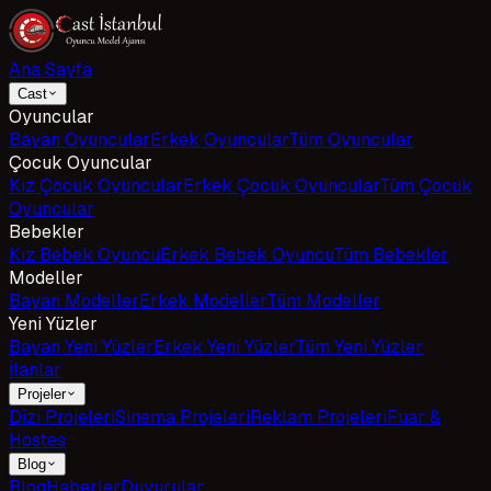
Ana Sayfa
Cast
Oyuncular
Bayan Oyuncular
Erkek Oyuncular
Tüm Oyuncular
Çocuk Oyuncular
Kız Çocuk Oyuncular
Erkek Çocuk Oyuncular
Tüm Çocuk
Oyuncular
Bebekler
Kız Bebek Oyuncu
Erkek Bebek Oyuncu
Tüm Bebekler
Modeller
Bayan Modeller
Erkek Modeller
Tüm Modeller
Yeni Yüzler
Bayan Yeni Yüzler
Erkek Yeni Yüzler
Tüm Yeni Yüzler
İlanlar
Projeler
Dizi Projeleri
Sinema Projeleri
Reklam Projeleri
Fuar &
Hostes
Blog
Blog
Haberler
Duyurular