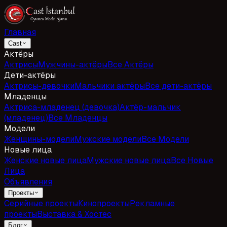
Главная
Cast
Актёры
Актрисы
Мужчины-актёры
Все Актёры
Дети-актёры
Актрисы-девочки
Мальчики актёры
Все дети-актёры
Младенцы
Актриса-младенец (девочка)
Актёр-мальчик
(младенец)
Все Младенцы
Модели
Женщины-модели
Мужские модели
Все Модели
Новые лица
Женские новые лица
Мужские новые лица
Все Новые
Лица
Объявления
Проекты
Серийные проекты
Кинопроекты
Рекламные
проекты
Выставка & Хостес
Блог