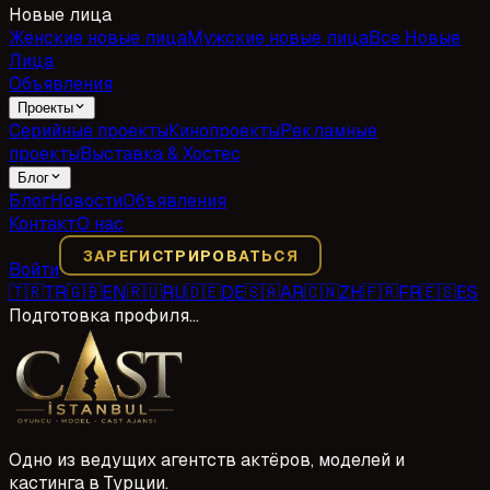
Новые лица
Женские новые лица
Мужские новые лица
Все Новые
Лица
Объявления
Проекты
Серийные проекты
Кинопроекты
Рекламные
проекты
Выставка & Хостес
Блог
Блог
Новости
Объявления
Контакт
О нас
ЗАРЕГИСТРИРОВАТЬСЯ
Войти
🇹🇷
TR
🇬🇧
EN
🇷🇺
RU
🇩🇪
DE
🇸🇦
AR
🇨🇳
ZH
🇫🇷
FR
🇪🇸
ES
Подготовка профиля…
Одно из ведущих агентств актёров, моделей и
кастинга в Турции.