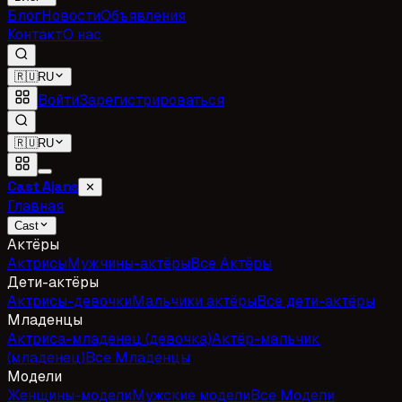
Блог
Новости
Объявления
Контакт
О нас
🇷🇺
RU
Войти
Зарегистрироваться
🇷🇺
RU
Cast Ajans
✕
Главная
Cast
Актёры
Актрисы
Мужчины-актёры
Все Актёры
Дети-актёры
Актрисы-девочки
Мальчики актёры
Все дети-актёры
Младенцы
Актриса-младенец (девочка)
Актёр-мальчик
(младенец)
Все Младенцы
Модели
Женщины-модели
Мужские модели
Все Модели