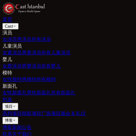
首页
Cast
演员
女演员
男演员
所有演员
儿童演员
女童演员
男童演员
所有儿童演员
婴儿
女婴演员
男婴演员
所有婴儿
模特
女性模特
男模特
所有模特
新面孔
女性新面孔
男性新面孔
所有新面孔
列表
项目
系列项目
电影项目
广告项目
展会 & 礼仪
博客
博客
新闻
公告
联系
关于我们