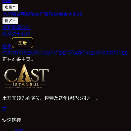
列表
项目
系列项目
电影项目
广告项目
展会 & 礼仪
博客
博客
新闻
公告
联系
关于我们
注册
登录
🇹🇷
TR
🇬🇧
EN
🇷🇺
RU
🇩🇪
DE
🇸🇦
AR
🇨🇳
ZH
🇫🇷
FR
🇪🇸
ES
正在准备主页…
土耳其领先的演员、模特及选角经纪公司之一。
I
T
快速链接