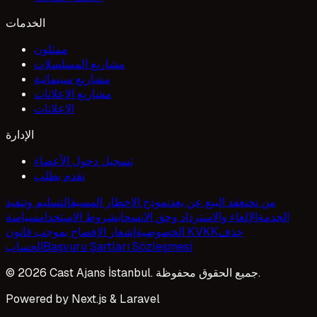
الخدمات
ممثلون
مشاريع المسلسلات
مشاريع سينمائية
مشاريع الإعلانات
الإعلانات
الإدارة
تسجيل دخول الأعضاء
تقدم بطلب
من نحن
عقد البيع عن بعد
نموذج الإخطار المسبق
التسليم وتنفيذ
الخدمة
الإلغاء والاسترداد وحق الانسحاب
شروط الاستخدام
سياسة
حذف
إشعار الإفصاح بموجب قانون KVKK
الخصوصية
Başvuru Şartları Sözleşmesi
الحساب
© 2026 Cast Ajans İstanbul. جميع الحقوق محفوظة.
Powered by Next.js & Laravel