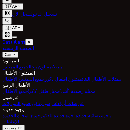
🇸🇦
AR
تسجيل الدخول
سجل الآن
🇸🇦
AR
Cast Ajans
✕
الصفحة الرئيسية
Cast
الممثلون
ممثلات
ممثلون رجال
جميع الممثلين
الممثلون الأطفال
ممثلات الأطفال البنات
ممثلون أطفال ذكور
جميع الممثلين الأطفال
الأطفال الرضع
ممثلة رضيعة (أنثى)
ممثل طفل (ذكر)
جميع الأطفال
عارضون
عارضات أزياء
عارضون ذكور
جميع الموديلات
وجوه جديدة
وجوه نسائية جديدة
وجوه جديدة للذكور
جميع الوجوه الجديدة
الإعلانات
المشاريع