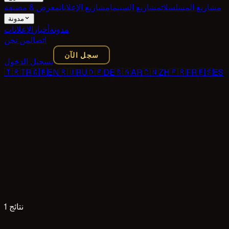
مشاريع المسلسلات
مشاريع السينما
مشاريع الإعلانات
معرض & مضيفة
مدونة
مدونة
أخبار
الإعلانات
اتصال
من نحن
سجل الآن
تسجيل الدخول
🇹🇷
TR
🇬🇧
EN
🇷🇺
RU
🇩🇪
DE
🇸🇦
AR
🇨🇳
ZH
🇫🇷
FR
🇪🇸
ES
1 نتائج