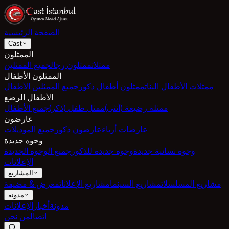
الصفحة الرئيسية
Cast
الممثلون
ممثلات
ممثلون رجال
جميع الممثلين
الممثلون الأطفال
ممثلات الأطفال البنات
ممثلون أطفال ذكور
جميع الممثلين الأطفال
الأطفال الرضع
ممثلة رضيعة (أنثى)
ممثل طفل (ذكر)
جميع الأطفال
عارضون
عارضات أزياء
عارضون ذكور
جميع الموديلات
وجوه جديدة
وجوه نسائية جديدة
وجوه جديدة للذكور
جميع الوجوه الجديدة
الإعلانات
المشاريع
مشاريع المسلسلات
مشاريع السينما
مشاريع الإعلانات
معرض & مضيفة
مدونة
مدونة
أخبار
الإعلانات
اتصال
من نحن