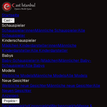
Startseite
Cast
Schauspieler
Schauspielerinnen
Männliche Schauspieler
Alle
Schauspieler
Kinderschauspieler
Mädchen Kinderdarstellerinnen
Männliche
Kinderdarsteller
Alle Kinderdarsteller
Babys
Baby-Schauspielerin (Mädchen)
Männlicher Baby-
Schauspieler
Alle Babys
Models
Weibliche Models
Männliche Models
Alle Models
Neue Gesichter
Weibliche neue Gesichter
Männliche neue Gesichter
Alle
Neuen Gesichter
Anzeigen
Projekte
Serienprojekte
Kinoprojekte
Werbeprojekte
Messe &