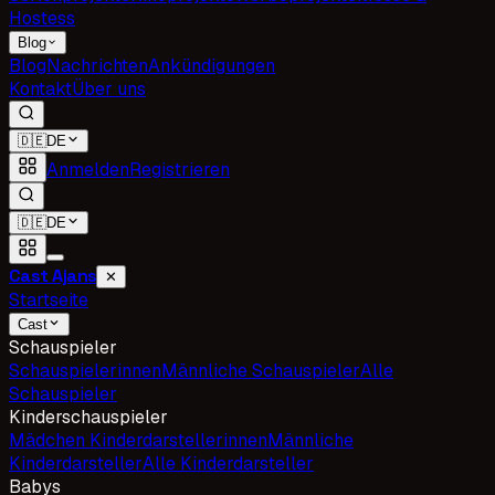
Hostess
Blog
Blog
Nachrichten
Ankündigungen
Kontakt
Über uns
🇩🇪
DE
Anmelden
Registrieren
🇩🇪
DE
Cast Ajans
✕
Startseite
Cast
Schauspieler
Schauspielerinnen
Männliche Schauspieler
Alle
Schauspieler
Kinderschauspieler
Mädchen Kinderdarstellerinnen
Männliche
Kinderdarsteller
Alle Kinderdarsteller
Babys