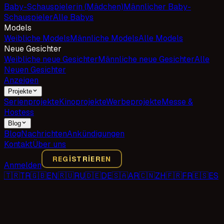
Baby-Schauspielerin (Mädchen)
Männlicher Baby-
Schauspieler
Alle Babys
Models
Weibliche Models
Männliche Models
Alle Models
Neue Gesichter
Weibliche neue Gesichter
Männliche neue Gesichter
Alle
Neuen Gesichter
Anzeigen
Projekte
Serienprojekte
Kinoprojekte
Werbeprojekte
Messe &
Hostess
Blog
Blog
Nachrichten
Ankündigungen
Kontakt
Über uns
REGISTRIEREN
Anmelden
🇹🇷
TR
🇬🇧
EN
🇷🇺
RU
🇩🇪
DE
🇸🇦
AR
🇨🇳
ZH
🇫🇷
FR
🇪🇸
ES