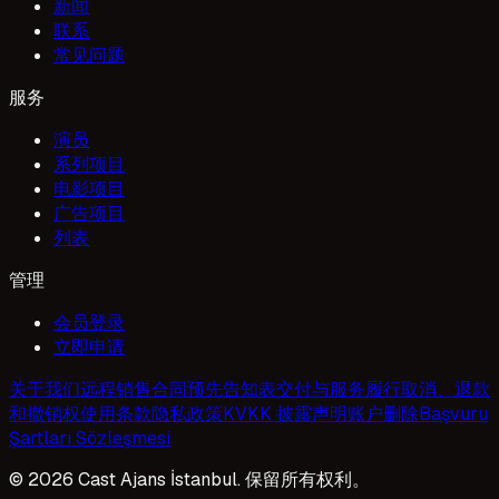
新闻
联系
常见问题
服务
演员
系列项目
电影项目
广告项目
列表
管理
会员登录
立即申请
关于我们
远程销售合同
预先告知表
交付与服务履行
取消、退款
和撤销权
使用条款
隐私政策
KVKK 披露声明
账户删除
Başvuru
Şartları Sözleşmesi
© 2026 Cast Ajans İstanbul. 保留所有权利。