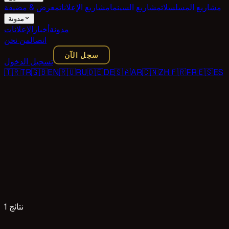
مشاريع المسلسلات
مشاريع السينما
مشاريع الإعلانات
معرض & مضيفة
مدونة
مدونة
أخبار
الإعلانات
اتصال
من نحن
سجل الآن
تسجيل الدخول
🇹🇷
TR
🇬🇧
EN
🇷🇺
RU
🇩🇪
DE
🇸🇦
AR
🇨🇳
ZH
🇫🇷
FR
🇪🇸
ES
1 نتائج