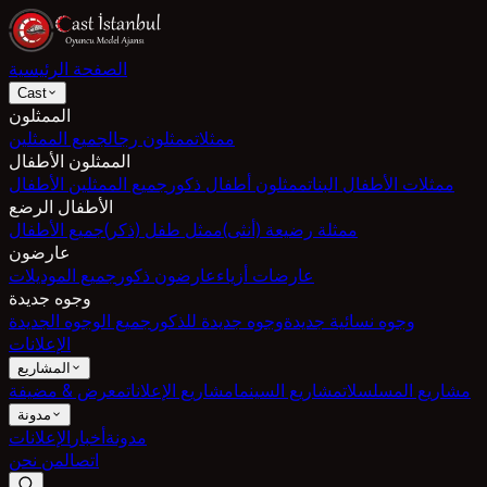
الصفحة الرئيسية
Cast
الممثلون
ممثلات
ممثلون رجال
جميع الممثلين
الممثلون الأطفال
ممثلات الأطفال البنات
ممثلون أطفال ذكور
جميع الممثلين الأطفال
الأطفال الرضع
ممثلة رضيعة (أنثى)
ممثل طفل (ذكر)
جميع الأطفال
عارضون
عارضات أزياء
عارضون ذكور
جميع الموديلات
وجوه جديدة
وجوه نسائية جديدة
وجوه جديدة للذكور
جميع الوجوه الجديدة
الإعلانات
المشاريع
مشاريع المسلسلات
مشاريع السينما
مشاريع الإعلانات
معرض & مضيفة
مدونة
مدونة
أخبار
الإعلانات
اتصال
من نحن