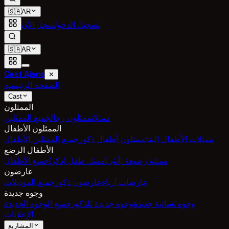
🇸🇦
AR
تسجيل الدخول
سجل الآن
🇸🇦
AR
Cast Ajans
✕
الصفحة الرئيسية
Cast
الممثلون
ممثلات
ممثلون رجال
جميع الممثلين
الممثلون الأطفال
ممثلات الأطفال البنات
ممثلون أطفال ذكور
جميع الممثلين الأطفال
الأطفال الرضع
ممثلة رضيعة (أنثى)
ممثل طفل (ذكر)
جميع الأطفال
عارضون
عارضات أزياء
عارضون ذكور
جميع الموديلات
وجوه جديدة
وجوه نسائية جديدة
وجوه جديدة للذكور
جميع الوجوه الجديدة
الإعلانات
المشاريع