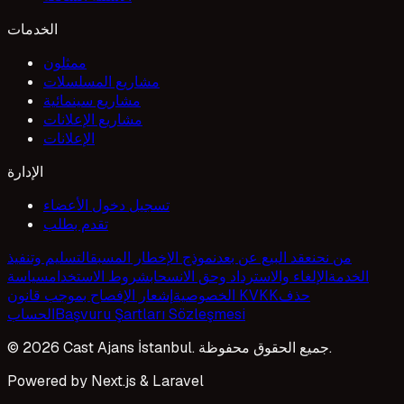
الخدمات
ممثلون
مشاريع المسلسلات
مشاريع سينمائية
مشاريع الإعلانات
الإعلانات
الإدارة
تسجيل دخول الأعضاء
تقدم بطلب
من نحن
عقد البيع عن بعد
نموذج الإخطار المسبق
التسليم وتنفيذ
الخدمة
الإلغاء والاسترداد وحق الانسحاب
شروط الاستخدام
سياسة
حذف
إشعار الإفصاح بموجب قانون KVKK
الخصوصية
Başvuru Şartları Sözleşmesi
الحساب
© 2026 Cast Ajans İstanbul. جميع الحقوق محفوظة.
Powered by Next.js & Laravel