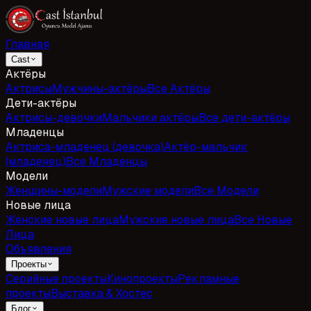
Главная
Cast
Актёры
Актрисы
Мужчины-актёры
Все Актёры
Дети-актёры
Актрисы-девочки
Мальчики актёры
Все дети-актёры
Младенцы
Актриса-младенец (девочка)
Актёр-мальчик
(младенец)
Все Младенцы
Модели
Женщины-модели
Мужские модели
Все Модели
Новые лица
Женские новые лица
Мужские новые лица
Все Новые
Лица
Объявления
Проекты
Серийные проекты
Кинопроекты
Рекламные
проекты
Выставка & Хостес
Блог