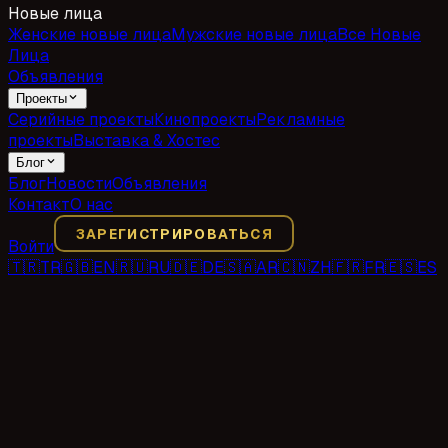
Новые лица
Женские новые лица
Мужские новые лица
Все Новые
Лица
Объявления
Проекты
Серийные проекты
Кинопроекты
Рекламные
проекты
Выставка & Хостес
Блог
Блог
Новости
Объявления
Контакт
О нас
ЗАРЕГИСТРИРОВАТЬСЯ
Войти
🇹🇷
TR
🇬🇧
EN
🇷🇺
RU
🇩🇪
DE
🇸🇦
AR
🇨🇳
ZH
🇫🇷
FR
🇪🇸
ES