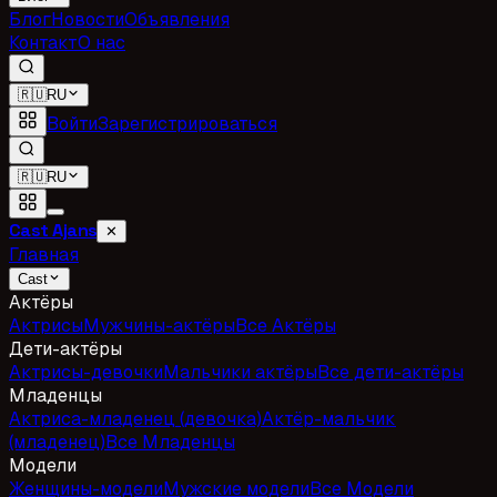
Блог
Новости
Объявления
Контакт
О нас
🇷🇺
RU
Войти
Зарегистрироваться
🇷🇺
RU
Cast Ajans
✕
Главная
Cast
Актёры
Актрисы
Мужчины-актёры
Все Актёры
Дети-актёры
Актрисы-девочки
Мальчики актёры
Все дети-актёры
Младенцы
Актриса-младенец (девочка)
Актёр-мальчик
(младенец)
Все Младенцы
Модели
Женщины-модели
Мужские модели
Все Модели