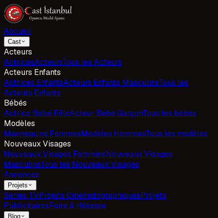
Accueil
Cast
Acteurs
Actrices
Acteurs
Tous les Acteurs
Acteurs Enfants
Actrices Enfants
Acteurs Enfants Masculins
Tous les
Acteurs Enfants
Bébés
Actrice Bébé Fille
Acteur Bébé Garçon
Tous les bébés
Modèles
Mannequins Femmes
Modèles Hommes
Tous les modèles
Nouveaux Visages
Nouveaux Visages Féminins
Nouveaux Visages
Masculins
Tous les Nouveaux Visages
Annonces
Projets
Séries TV
Projets Cinématographiques
Projets
Publicitaires
Foire & Hôtesse
Blog