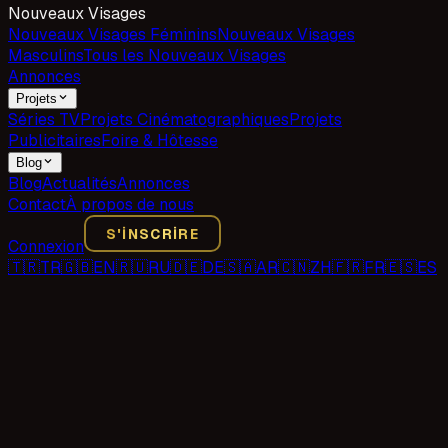
Nouveaux Visages
Nouveaux Visages Féminins
Nouveaux Visages
Masculins
Tous les Nouveaux Visages
Annonces
Projets
Séries TV
Projets Cinématographiques
Projets
Publicitaires
Foire & Hôtesse
Blog
Blog
Actualités
Annonces
Contact
À propos de nous
S'INSCRIRE
Connexion
🇹🇷
TR
🇬🇧
EN
🇷🇺
RU
🇩🇪
DE
🇸🇦
AR
🇨🇳
ZH
🇫🇷
FR
🇪🇸
ES