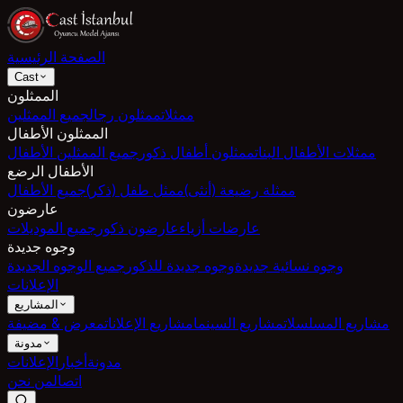
الصفحة الرئيسية
Cast
الممثلون
ممثلات
ممثلون رجال
جميع الممثلين
الممثلون الأطفال
ممثلات الأطفال البنات
ممثلون أطفال ذكور
جميع الممثلين الأطفال
الأطفال الرضع
ممثلة رضيعة (أنثى)
ممثل طفل (ذكر)
جميع الأطفال
عارضون
عارضات أزياء
عارضون ذكور
جميع الموديلات
وجوه جديدة
وجوه نسائية جديدة
وجوه جديدة للذكور
جميع الوجوه الجديدة
الإعلانات
المشاريع
مشاريع المسلسلات
مشاريع السينما
مشاريع الإعلانات
معرض & مضيفة
مدونة
مدونة
أخبار
الإعلانات
اتصال
من نحن