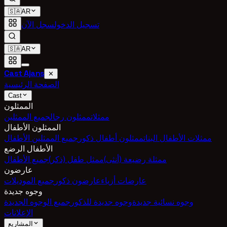
🇸🇦
AR
تسجيل الدخول
سجل الآن
🇸🇦
AR
Cast Ajans
✕
الصفحة الرئيسية
Cast
الممثلون
ممثلات
ممثلون رجال
جميع الممثلين
الممثلون الأطفال
ممثلات الأطفال البنات
ممثلون أطفال ذكور
جميع الممثلين الأطفال
الأطفال الرضع
ممثلة رضيعة (أنثى)
ممثل طفل (ذكر)
جميع الأطفال
عارضون
عارضات أزياء
عارضون ذكور
جميع الموديلات
وجوه جديدة
وجوه نسائية جديدة
وجوه جديدة للذكور
جميع الوجوه الجديدة
الإعلانات
المشاريع