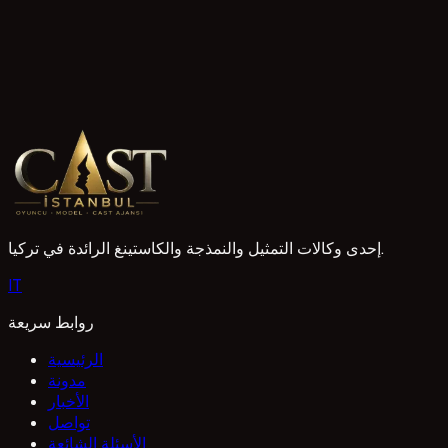
2 قراءات
Adana Oyuncu Ajansı Başvuru Koşulları
Adana'da oyunculuk kariyerine adım atmak isteyenler için aj
beklentilerini bilmek süreci kolaylaştırır. Ekibimiz her baş
1 Mayıs 2026
إحدى وكالات التمثيل والنمذجة والكاستينغ الرائدة في تركيا.
I
T
روابط سريعة
الرئيسية
مدونة
الأخبار
تواصل
الأسئلة الشائعة