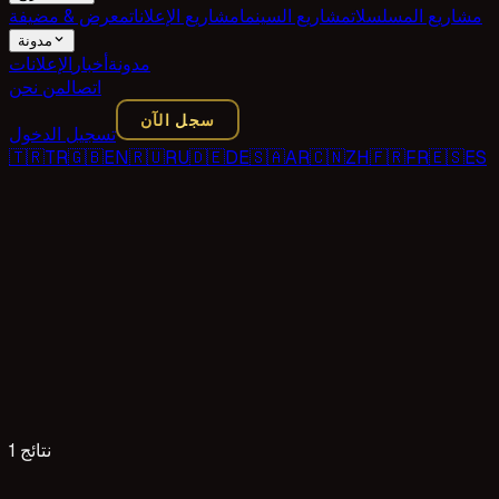
مشاريع المسلسلات
مشاريع السينما
مشاريع الإعلانات
معرض & مضيفة
مدونة
مدونة
أخبار
الإعلانات
اتصال
من نحن
سجل الآن
تسجيل الدخول
🇹🇷
TR
🇬🇧
EN
🇷🇺
RU
🇩🇪
DE
🇸🇦
AR
🇨🇳
ZH
🇫🇷
FR
🇪🇸
ES
1 نتائج