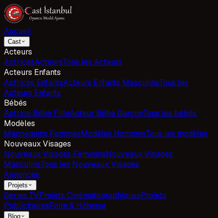
Accueil
Cast
Acteurs
Actrices
Acteurs
Tous les Acteurs
Acteurs Enfants
Actrices Enfants
Acteurs Enfants Masculins
Tous les
Acteurs Enfants
Bébés
Actrice Bébé Fille
Acteur Bébé Garçon
Tous les bébés
Modèles
Mannequins Femmes
Modèles Hommes
Tous les modèles
Nouveaux Visages
Nouveaux Visages Féminins
Nouveaux Visages
Masculins
Tous les Nouveaux Visages
Annonces
Projets
Séries TV
Projets Cinématographiques
Projets
Publicitaires
Foire & Hôtesse
Blog