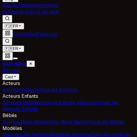
Blog
Actualités
Annonces
Contact
À propos de nous
🇫🇷
FR
Connexion
S'inscrire
🇫🇷
FR
Cast Ajans
✕
Accueil
Cast
Acteurs
Actrices
Acteurs
Tous les Acteurs
Acteurs Enfants
Actrices Enfants
Acteurs Enfants Masculins
Tous les
Acteurs Enfants
Bébés
Actrice Bébé Fille
Acteur Bébé Garçon
Tous les bébés
Modèles
Mannequins Femmes
Modèles Hommes
Tous les modèles