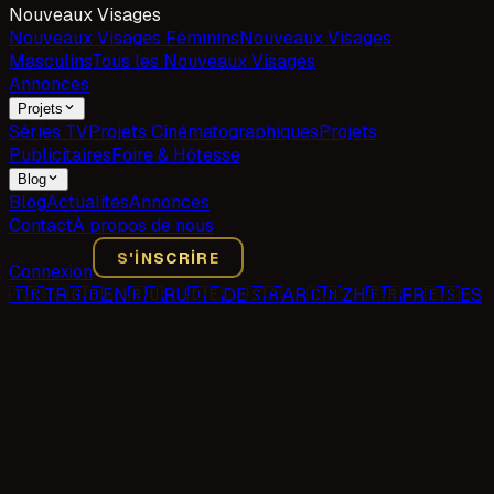
Nouveaux Visages
Nouveaux Visages Féminins
Nouveaux Visages
Masculins
Tous les Nouveaux Visages
Annonces
Projets
Séries TV
Projets Cinématographiques
Projets
Publicitaires
Foire & Hôtesse
Blog
Blog
Actualités
Annonces
Contact
À propos de nous
S'INSCRIRE
Connexion
🇹🇷
TR
🇬🇧
EN
🇷🇺
RU
🇩🇪
DE
🇸🇦
AR
🇨🇳
ZH
🇫🇷
FR
🇪🇸
ES