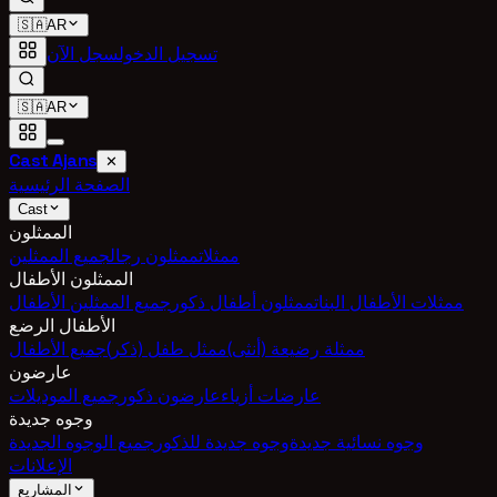
🇸🇦
AR
تسجيل الدخول
سجل الآن
🇸🇦
AR
Cast Ajans
✕
الصفحة الرئيسية
Cast
الممثلون
ممثلات
ممثلون رجال
جميع الممثلين
الممثلون الأطفال
ممثلات الأطفال البنات
ممثلون أطفال ذكور
جميع الممثلين الأطفال
الأطفال الرضع
ممثلة رضيعة (أنثى)
ممثل طفل (ذكر)
جميع الأطفال
عارضون
عارضات أزياء
عارضون ذكور
جميع الموديلات
وجوه جديدة
وجوه نسائية جديدة
وجوه جديدة للذكور
جميع الوجوه الجديدة
الإعلانات
المشاريع