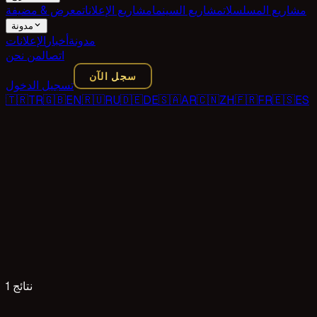
مشاريع المسلسلات
مشاريع السينما
مشاريع الإعلانات
معرض & مضيفة
مدونة
مدونة
أخبار
الإعلانات
اتصال
من نحن
سجل الآن
تسجيل الدخول
🇹🇷
TR
🇬🇧
EN
🇷🇺
RU
🇩🇪
DE
🇸🇦
AR
🇨🇳
ZH
🇫🇷
FR
🇪🇸
ES
1 نتائج