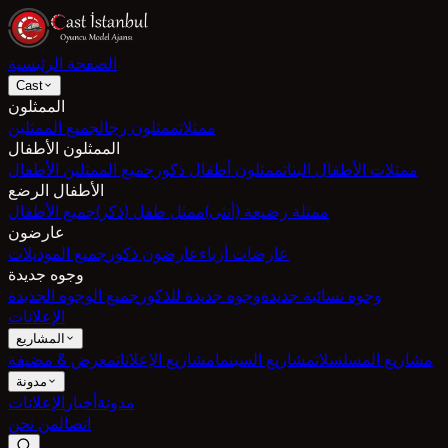
الصفحة الرئيسية
Cast
الممثلون
ممثلات
ممثلون رجال
جميع الممثلين
الممثلون الأطفال
ممثلات الأطفال البنات
ممثلون أطفال ذكور
جميع الممثلين الأطفال
الأطفال الرضع
ممثلة رضيعة (أنثى)
ممثل طفل (ذكر)
جميع الأطفال
عارضون
عارضات أزياء
عارضون ذكور
جميع الموديلات
وجوه جديدة
وجوه نسائية جديدة
وجوه جديدة للذكور
جميع الوجوه الجديدة
الإعلانات
المشاريع
مشاريع المسلسلات
مشاريع السينما
مشاريع الإعلانات
معرض & مضيفة
مدونة
مدونة
أخبار
الإعلانات
اتصال
من نحن