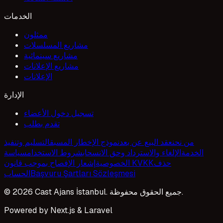
الخدمات
ممثلون
مشاريع المسلسلات
مشاريع سينمائية
مشاريع الإعلانات
الإعلانات
الإدارة
تسجيل دخول الأعضاء
تقدم بطلب
من نحن
عقد البيع عن بعد
نموذج الإخطار المسبق
التسليم وتنفيذ
الخدمة
الإلغاء والاسترداد وحق الانسحاب
شروط الاستخدام
سياسة
حذف
إشعار الإفصاح بموجب قانون KVKK
الخصوصية
Başvuru Şartları Sözleşmesi
الحساب
© 2026 Cast Ajans İstanbul. جميع الحقوق محفوظة.
Powered by Next.js & Laravel