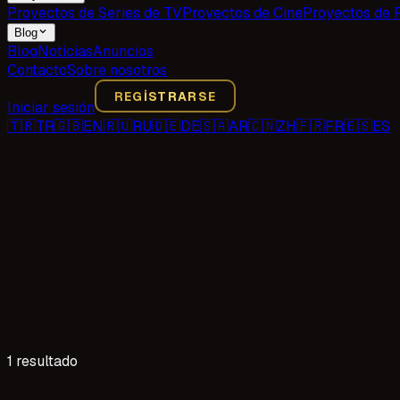
Proyectos de Series de TV
Proyectos de Cine
Proyectos de 
Blog
Blog
Noticias
Anuncios
Contacto
Sobre nosotros
REGISTRARSE
Iniciar sesión
🇹🇷
TR
🇬🇧
EN
🇷🇺
RU
🇩🇪
DE
🇸🇦
AR
🇨🇳
ZH
🇫🇷
FR
🇪🇸
ES
1 resultado