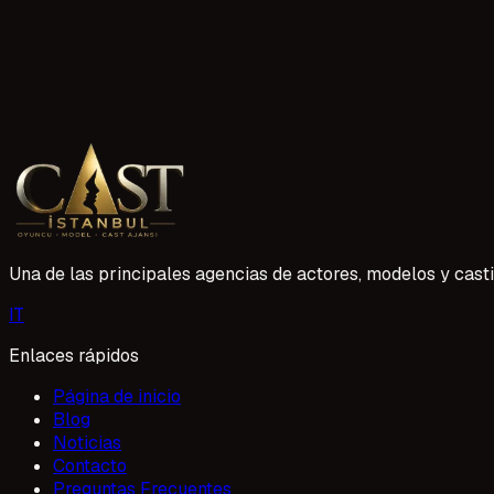
9 lectura
Yetişkin oyunculara da iş bulunuyor mu?
Yetişkin oyunculara yönelik casting talepleri her geçen yıl a
doğru projelerle buluşturmak için çalışıyor. Oyuncu profilin
1 Mayıs 2026
Una de las principales agencias de actores, modelos y casti
I
T
Enlaces rápidos
Página de inicio
Blog
Noticias
Contacto
Preguntas Frecuentes