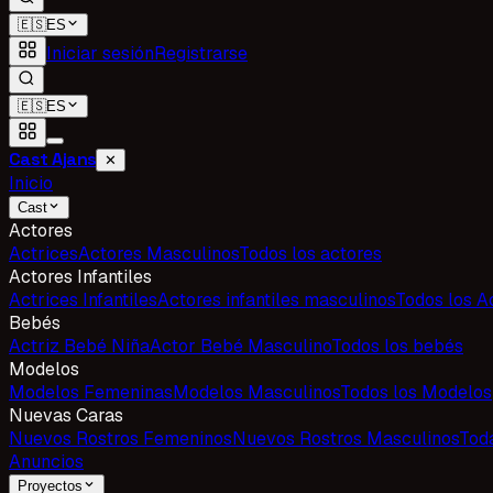
🇪🇸
ES
Iniciar sesión
Registrarse
🇪🇸
ES
Cast Ajans
✕
Inicio
Cast
Actores
Actrices
Actores Masculinos
Todos los actores
Actores Infantiles
Actrices Infantiles
Actores infantiles masculinos
Todos los Ac
Bebés
Actriz Bebé Niña
Actor Bebé Masculino
Todos los bebés
Modelos
Modelos Femeninas
Modelos Masculinos
Todos los Modelos
Nuevas Caras
Nuevos Rostros Femeninos
Nuevos Rostros Masculinos
Tod
Anuncios
Proyectos