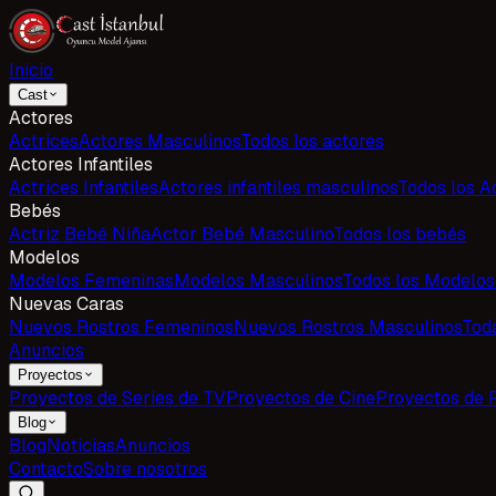
Inicio
Cast
Actores
Actrices
Actores Masculinos
Todos los actores
Actores Infantiles
Actrices Infantiles
Actores infantiles masculinos
Todos los Ac
Bebés
Actriz Bebé Niña
Actor Bebé Masculino
Todos los bebés
Modelos
Modelos Femeninas
Modelos Masculinos
Todos los Modelos
Nuevas Caras
Nuevos Rostros Femeninos
Nuevos Rostros Masculinos
Tod
Anuncios
Proyectos
Proyectos de Series de TV
Proyectos de Cine
Proyectos de 
Blog
Blog
Noticias
Anuncios
Contacto
Sobre nosotros