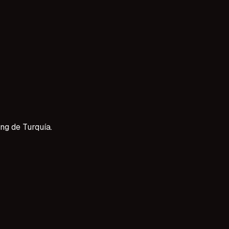
rtıyor; reklam filmleri, diziler ve sinema projeleri bu yaş gr
izi oluşturmak ve audition süreçlerine dahil olmak için başvu
ng de Turquía.