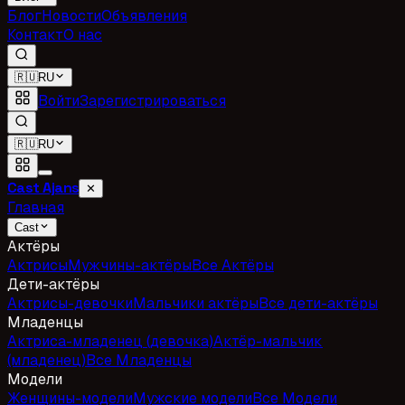
Блог
Новости
Объявления
Контакт
О нас
🇷🇺
RU
Войти
Зарегистрироваться
🇷🇺
RU
Cast Ajans
✕
Главная
Cast
Актёры
Актрисы
Мужчины-актёры
Все Актёры
Дети-актёры
Актрисы-девочки
Мальчики актёры
Все дети-актёры
Младенцы
Актриса-младенец (девочка)
Актёр-мальчик
(младенец)
Все Младенцы
Модели
Женщины-модели
Мужские модели
Все Модели