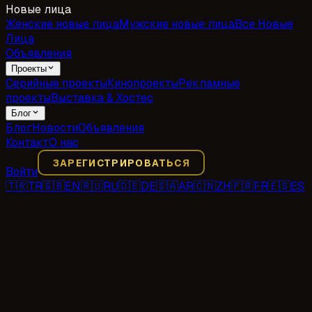
Новые лица
Женские новые лица
Мужские новые лица
Все Новые
Лица
Объявления
Проекты
Серийные проекты
Кинопроекты
Рекламные
проекты
Выставка & Хостес
Блог
Блог
Новости
Объявления
Контакт
О нас
ЗАРЕГИСТРИРОВАТЬСЯ
Войти
🇹🇷
TR
🇬🇧
EN
🇷🇺
RU
🇩🇪
DE
🇸🇦
AR
🇨🇳
ZH
🇫🇷
FR
🇪🇸
ES