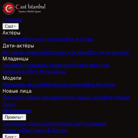
Главная
Cast
Актёры
Актрисы
Мужчины-актёры
Все Актёры
Дети-актёры
Актрисы-девочки
Мальчики актёры
Все дети-актёры
Младенцы
Актриса-младенец (девочка)
Актёр-мальчик
(младенец)
Все Младенцы
Модели
Женщины-модели
Мужские модели
Все Модели
Новые лица
Женские новые лица
Мужские новые лица
Все Новые
Лица
Объявления
Проекты
Серийные проекты
Кинопроекты
Рекламные
проекты
Выставка & Хостес
Блог