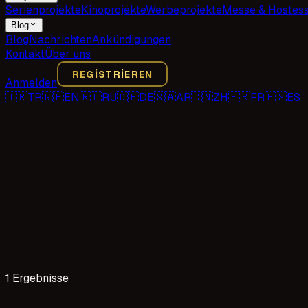
Serienprojekte
Kinoprojekte
Werbeprojekte
Messe & Hostes
Blog
Blog
Nachrichten
Ankündigungen
Kontakt
Über uns
REGISTRIEREN
Anmelden
🇹🇷
TR
🇬🇧
EN
🇷🇺
RU
🇩🇪
DE
🇸🇦
AR
🇨🇳
ZH
🇫🇷
FR
🇪🇸
ES
1 Ergebnisse