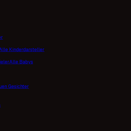
er
Alle Kinderdarsteller
eler
Alle Babys
uen Gesichter
s