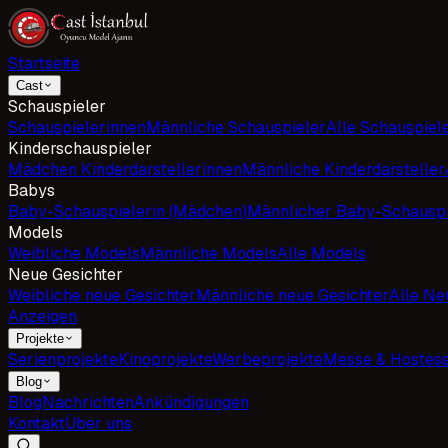
Startseite
Cast
Schauspieler
Schauspielerinnen
Männliche Schauspieler
Alle Schauspiel
Kinderschauspieler
Mädchen Kinderdarstellerinnen
Männliche Kinderdarsteller
Babys
Baby-Schauspielerin (Mädchen)
Männlicher Baby-Schauspi
Models
Weibliche Models
Männliche Models
Alle Models
Neue Gesichter
Weibliche neue Gesichter
Männliche neue Gesichter
Alle Ne
Anzeigen
Projekte
Serienprojekte
Kinoprojekte
Werbeprojekte
Messe & Hostes
Blog
Blog
Nachrichten
Ankündigungen
Kontakt
Über uns