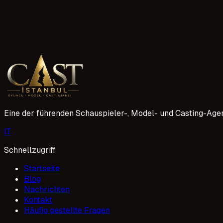
Ajansınızın Başarı Hikayeleri Var mı?
Ajansımızın başarı hikayeleri, yetenekli oyuncu ve modelleri
stratejilerle ilerlemenin bir sonucudur. Bu hikayeler, yeni ye
1 Mayıs 2026
Eine der führenden Schauspieler-, Model- und Casting-Agen
I
T
Schnellzugriff
Startseite
Blog
Nachrichten
Kontakt
Häufig gestellte Fragen