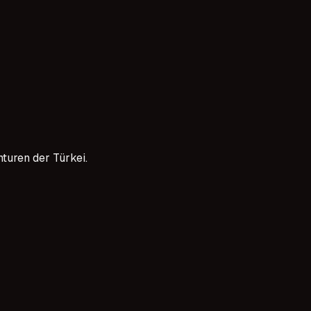
 sektörle buluşturma konusundaki kararlılığımızı gösterir. He
teneklere ilham verirken, ajansımızın güvenilirliğini de pekişti
turen der Türkei.