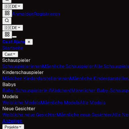
🇩🇪
DE
Anmelden
Registrieren
🇩🇪
DE
Cast Ajans
✕
Startseite
Cast
Schauspieler
Schauspielerinnen
Männliche Schauspieler
Alle Schauspiel
Kinderschauspieler
Mädchen Kinderdarstellerinnen
Männliche Kinderdarsteller
Babys
Baby-Schauspielerin (Mädchen)
Männlicher Baby-Schauspi
Models
Weibliche Models
Männliche Models
Alle Models
Neue Gesichter
Weibliche neue Gesichter
Männliche neue Gesichter
Alle Ne
Anzeigen
Projekte