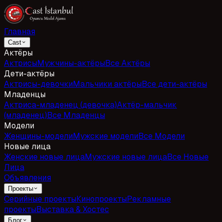
Главная
Cast
Актёры
Актрисы
Мужчины-актёры
Все Актёры
Дети-актёры
Актрисы-девочки
Мальчики актёры
Все дети-актёры
Младенцы
Актриса-младенец (девочка)
Актёр-мальчик
(младенец)
Все Младенцы
Модели
Женщины-модели
Мужские модели
Все Модели
Новые лица
Женские новые лица
Мужские новые лица
Все Новые
Лица
Объявления
Проекты
Серийные проекты
Кинопроекты
Рекламные
проекты
Выставка & Хостес
Блог