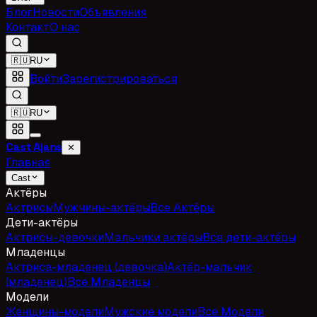
Блог
Новости
Объявления
Контакт
О нас
🇷🇺
RU
Войти
Зарегистрироваться
🇷🇺
RU
Cast Ajans
✕
Главная
Cast
Актёры
Актрисы
Мужчины-актёры
Все Актёры
Дети-актёры
Актрисы-девочки
Мальчики актёры
Все дети-актёры
Младенцы
Актриса-младенец (девочка)
Актёр-мальчик
(младенец)
Все Младенцы
Модели
Женщины-модели
Мужские модели
Все Модели