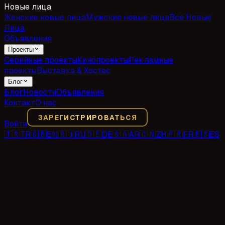
Новые лица
Женские новые лица
Мужские новые лица
Все Новые
Лица
Объявления
Проекты
Серийные проекты
Кинопроекты
Рекламные
проекты
Выставка & Хостес
Блог
Блог
Новости
Объявления
Контакт
О нас
ЗАРЕГИСТРИРОВАТЬСЯ
Войти
🇹🇷
TR
🇬🇧
EN
🇷🇺
RU
🇩🇪
DE
🇸🇦
AR
🇨🇳
ZH
🇫🇷
FR
🇪🇸
ES