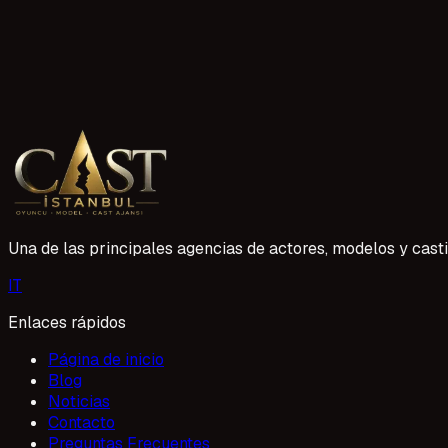
1 lectura
Düzce Yetişkin Oyuncu 18 Yaş Üstü Başvurusu
Düzce ve çevresinde yaşayan, oyunculuk hayali kuran 18 y
sektörde kendinize bir yer edinmek için ilk adımı bizimle ata
1 Mayıs 2026
Una de las principales agencias de actores, modelos y casti
I
T
Enlaces rápidos
Página de inicio
Blog
Noticias
Contacto
Preguntas Frecuentes