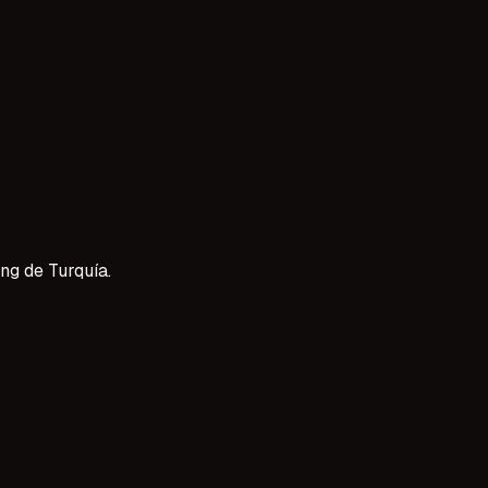
aş üstü yetenekleri ajansımıza bekliyoruz. Profesyonel pro
bilirsiniz. Başvuru sürecimiz oldukça şeffaf ve kolay ilerler.
ng de Turquía.