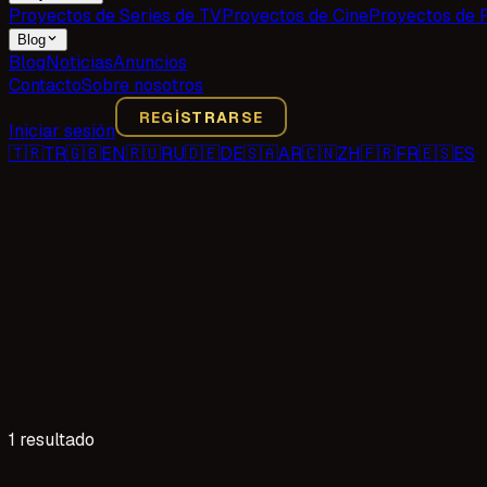
Proyectos de Series de TV
Proyectos de Cine
Proyectos de 
Blog
Blog
Noticias
Anuncios
Contacto
Sobre nosotros
REGISTRARSE
Iniciar sesión
🇹🇷
TR
🇬🇧
EN
🇷🇺
RU
🇩🇪
DE
🇸🇦
AR
🇨🇳
ZH
🇫🇷
FR
🇪🇸
ES
1 resultado