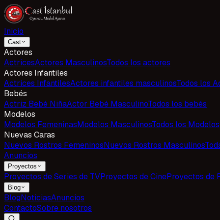
Inicio
Cast
Actores
Actrices
Actores Masculinos
Todos los actores
Actores Infantiles
Actrices Infantiles
Actores infantiles masculinos
Todos los Ac
Bebés
Actriz Bebé Niña
Actor Bebé Masculino
Todos los bebés
Modelos
Modelos Femeninas
Modelos Masculinos
Todos los Modelos
Nuevas Caras
Nuevos Rostros Femeninos
Nuevos Rostros Masculinos
Tod
Anuncios
Proyectos
Proyectos de Series de TV
Proyectos de Cine
Proyectos de 
Blog
Blog
Noticias
Anuncios
Contacto
Sobre nosotros