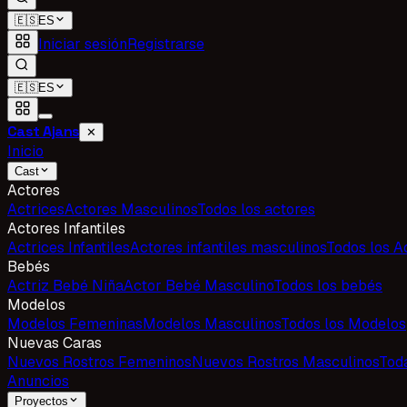
🇪🇸
ES
Iniciar sesión
Registrarse
🇪🇸
ES
Cast Ajans
✕
Inicio
Cast
Actores
Actrices
Actores Masculinos
Todos los actores
Actores Infantiles
Actrices Infantiles
Actores infantiles masculinos
Todos los Ac
Bebés
Actriz Bebé Niña
Actor Bebé Masculino
Todos los bebés
Modelos
Modelos Femeninas
Modelos Masculinos
Todos los Modelos
Nuevas Caras
Nuevos Rostros Femeninos
Nuevos Rostros Masculinos
Tod
Anuncios
Proyectos