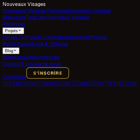
Nouveaux Visages
Nouveaux Visages Féminins
Nouveaux Visages
Masculins
Tous les Nouveaux Visages
Annonces
Projets
Séries TV
Projets Cinématographiques
Projets
Publicitaires
Foire & Hôtesse
Blog
Blog
Actualités
Annonces
Contact
À propos de nous
S'INSCRIRE
Connexion
🇹🇷
TR
🇬🇧
EN
🇷🇺
RU
🇩🇪
DE
🇸🇦
AR
🇨🇳
ZH
🇫🇷
FR
🇪🇸
ES