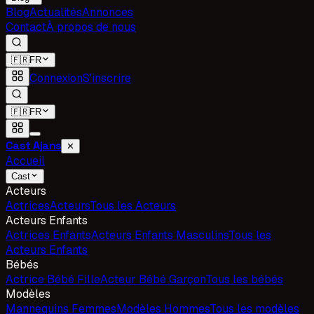
Blog
Actualités
Annonces
Contact
À propos de nous
🇫🇷
FR
Connexion
S'inscrire
🇫🇷
FR
Cast Ajans
✕
Accueil
Cast
Acteurs
Actrices
Acteurs
Tous les Acteurs
Acteurs Enfants
Actrices Enfants
Acteurs Enfants Masculins
Tous les
Acteurs Enfants
Bébés
Actrice Bébé Fille
Acteur Bébé Garçon
Tous les bébés
Modèles
Mannequins Femmes
Modèles Hommes
Tous les modèles