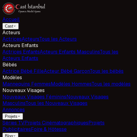
Accueil
Cast
Acteurs
Actrices
Acteurs
Tous les Acteurs
Acteurs Enfants
Actrices Enfants
Acteurs Enfants Masculins
Tous les
Acteurs Enfants
Bébés
Actrice Bébé Fille
Acteur Bébé Garçon
Tous les bébés
Modèles
Mannequins Femmes
Modèles Hommes
Tous les modèles
Nouveaux Visages
Nouveaux Visages Féminins
Nouveaux Visages
Masculins
Tous les Nouveaux Visages
Annonces
Projets
Séries TV
Projets Cinématographiques
Projets
Publicitaires
Foire & Hôtesse
Blog