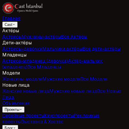
Главная
Cast
Актёры
Актрисы
Мужчины-актёры
Все Актёры
Дети-актёры
Актрисы-девочки
Мальчики актёры
Все дети-актёры
Младенцы
Актриса-младенец (девочка)
Актёр-мальчик
(младенец)
Все Младенцы
Модели
Женщины-модели
Мужские модели
Все Модели
Новые лица
Женские новые лица
Мужские новые лица
Все Новые
Лица
Объявления
Проекты
Серийные проекты
Кинопроекты
Рекламные
проекты
Выставка & Хостес
Блог