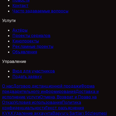
Новости
Контакт
Часто задаваемые вопросы
Услуги
Актёры
Проекты сериалов
Кинопроекты
Рекламные проекты
Объявления
Управление
Вход для участников
Подать заявку
О нас
Договор дистанционной продажи
Форма
предварительного информирования
Доставка и
исполнение услуги
Отмена, Возврат и Право на
Отказ
Условия использования
Политика
конфиденциальности
Текст разъяснения
KVKK
Удаление аккаунта
Başvuru Şartları Sözleşmesi