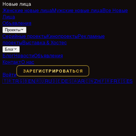
Новые лица
Женские новые лица
Мужские новые лица
Все Новые
Лица
Объявления
Проекты
Серийные проекты
Кинопроекты
Рекламные
проекты
Выставка & Хостес
Блог
Блог
Новости
Объявления
Контакт
О нас
ЗАРЕГИСТРИРОВАТЬСЯ
Войти
🇹🇷
TR
🇬🇧
EN
🇷🇺
RU
🇩🇪
DE
🇸🇦
AR
🇨🇳
ZH
🇫🇷
FR
🇪🇸
ES