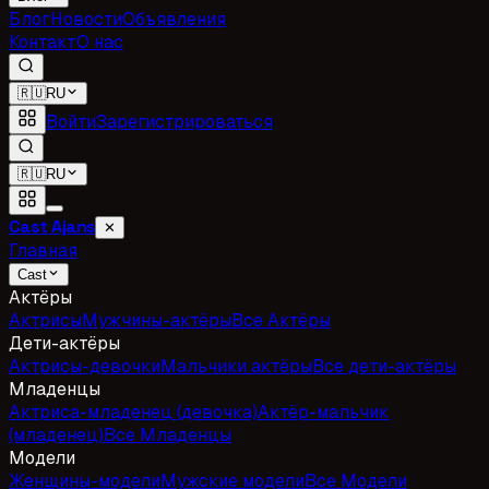
Блог
Новости
Объявления
Контакт
О нас
🇷🇺
RU
Войти
Зарегистрироваться
🇷🇺
RU
Cast Ajans
✕
Главная
Cast
Актёры
Актрисы
Мужчины-актёры
Все Актёры
Дети-актёры
Актрисы-девочки
Мальчики актёры
Все дети-актёры
Младенцы
Актриса-младенец (девочка)
Актёр-мальчик
(младенец)
Все Младенцы
Модели
Женщины-модели
Мужские модели
Все Модели