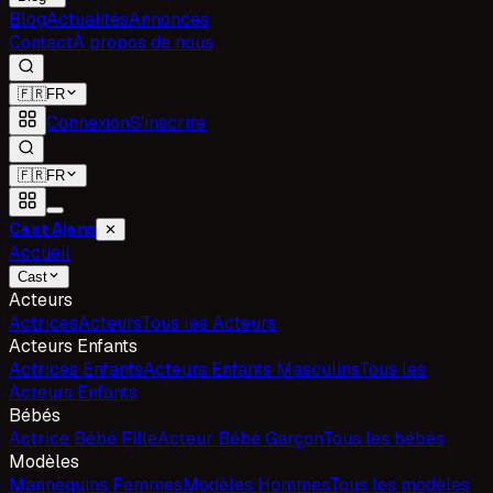
Blog
Actualités
Annonces
Contact
À propos de nous
🇫🇷
FR
Connexion
S'inscrire
🇫🇷
FR
Cast Ajans
✕
Accueil
Cast
Acteurs
Actrices
Acteurs
Tous les Acteurs
Acteurs Enfants
Actrices Enfants
Acteurs Enfants Masculins
Tous les
Acteurs Enfants
Bébés
Actrice Bébé Fille
Acteur Bébé Garçon
Tous les bébés
Modèles
Mannequins Femmes
Modèles Hommes
Tous les modèles