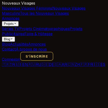
Nouveaux Visages
Nouveaux Visages Féminins
Nouveaux Visages
Masculins
Tous les Nouveaux Visages
Annonces
Projets
Séries TV
Projets Cinématographiques
Projets
Publicitaires
Foire & Hôtesse
Blog
Blog
Actualités
Annonces
Contact
À propos de nous
S'INSCRIRE
Connexion
🇹🇷
TR
🇬🇧
EN
🇷🇺
RU
🇩🇪
DE
🇸🇦
AR
🇨🇳
ZH
🇫🇷
FR
🇪🇸
ES