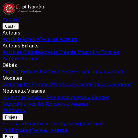
Accueil
Cast
Acteurs
Actrices
Acteurs
Tous les Acteurs
Acteurs Enfants
Actrices Enfants
Acteurs Enfants Masculins
Tous les
Acteurs Enfants
Bébés
Actrice Bébé Fille
Acteur Bébé Garçon
Tous les bébés
Modèles
Mannequins Femmes
Modèles Hommes
Tous les modèles
Nouveaux Visages
Nouveaux Visages Féminins
Nouveaux Visages
Masculins
Tous les Nouveaux Visages
Annonces
Projets
Séries TV
Projets Cinématographiques
Projets
Publicitaires
Foire & Hôtesse
Blog