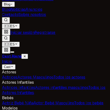
Blog
Blog
Noticias
Anuncios
Contacto
Sobre nosotros
🇪🇸
ES
Iniciar sesión
Registrarse
🇪🇸
ES
Cast Ajans
✕
Inicio
Cast
Actores
Actrices
Actores Masculinos
Todos los actores
Actores Infantiles
Actrices Infantiles
Actores infantiles masculinos
Todos los
Actores Infantiles
Bebés
Actriz Bebé Niña
Actor Bebé Masculino
Todos los bebés
Modelos