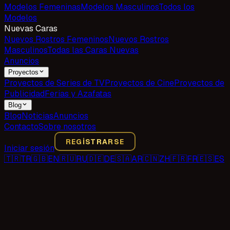
Modelos Femeninas
Modelos Masculinos
Todos los
Modelos
Nuevas Caras
Nuevos Rostros Femeninos
Nuevos Rostros
Masculinos
Todas las Caras Nuevas
Anuncios
Proyectos
Proyectos de Series de TV
Proyectos de Cine
Proyectos de
Publicidad
Ferias y Azafatas
Blog
Blog
Noticias
Anuncios
Contacto
Sobre nosotros
REGISTRARSE
Iniciar sesión
🇹🇷
TR
🇬🇧
EN
🇷🇺
RU
🇩🇪
DE
🇸🇦
AR
🇨🇳
ZH
🇫🇷
FR
🇪🇸
ES