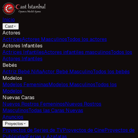
Inicio
Cast
Actores
Actrices
Actores Masculinos
Todos los actores
Actores Infantiles
Actrices Infantiles
Actores infantiles masculinos
Todos los
Actores Infantiles
Bebés
Actriz Bebé Niña
Actor Bebé Masculino
Todos los bebés
Modelos
Modelos Femeninas
Modelos Masculinos
Todos los
Modelos
Nuevas Caras
Nuevos Rostros Femeninos
Nuevos Rostros
Masculinos
Todas las Caras Nuevas
Anuncios
Proyectos
Proyectos de Series de TV
Proyectos de Cine
Proyectos de
Publicidad
Ferias y Azafatas