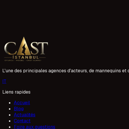
1 Mayıs 2026
4 lecture
Düzce Çocuk Oyuncu Ajansı 2026 Kayıtları
Düzce Çocuk Oyuncu Ajansı olarak 2026 dönemi için yeni ye
Profesyonel projelerde yer alması için ona destek oluyoruz.
1 Mayıs 2026
L'une des principales agences d'acteurs, de mannequins et d
I
T
Liens rapides
Accueil
Blog
Actualités
Contact
Foire aux questions