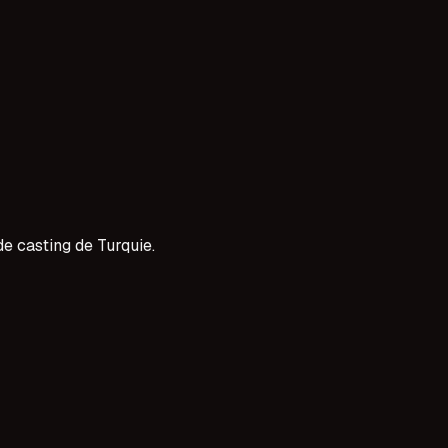
tenekleri arıyoruz. Çocuğunuzun oyunculuk hayallerini gerç
e casting de Turquie.