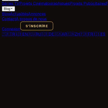
Séries TV
Projets Cinématographiques
Projets Publicitaires
F
Blog
Blog
Actualités
Annonces
Contact
À propos de nous
S'INSCRIRE
Connexion
🇹🇷
TR
🇬🇧
EN
🇷🇺
RU
🇩🇪
DE
🇸🇦
AR
🇨🇳
ZH
🇫🇷
FR
🇪🇸
ES