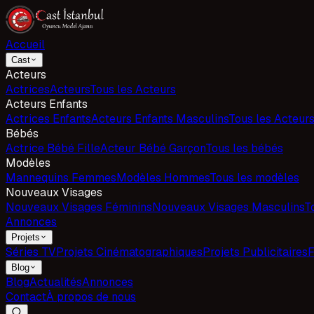
Accueil
Cast
Acteurs
Actrices
Acteurs
Tous les Acteurs
Acteurs Enfants
Actrices Enfants
Acteurs Enfants Masculins
Tous les Acteurs
Bébés
Actrice Bébé Fille
Acteur Bébé Garçon
Tous les bébés
Modèles
Mannequins Femmes
Modèles Hommes
Tous les modèles
Nouveaux Visages
Nouveaux Visages Féminins
Nouveaux Visages Masculins
T
Annonces
Projets
Séries TV
Projets Cinématographiques
Projets Publicitaires
F
Blog
Blog
Actualités
Annonces
Contact
À propos de nous