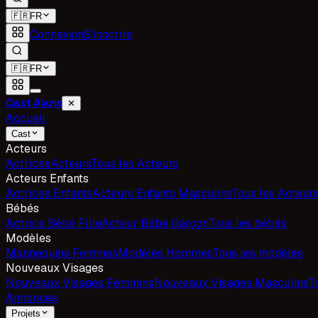
🇫🇷
FR
Connexion
S'inscrire
🇫🇷
FR
Cast Ajans
✕
Accueil
Cast
Acteurs
Actrices
Acteurs
Tous les Acteurs
Acteurs Enfants
Actrices Enfants
Acteurs Enfants Masculins
Tous les Acteurs
Bébés
Actrice Bébé Fille
Acteur Bébé Garçon
Tous les bébés
Modèles
Mannequins Femmes
Modèles Hommes
Tous les modèles
Nouveaux Visages
Nouveaux Visages Féminins
Nouveaux Visages Masculins
T
Annonces
Projets