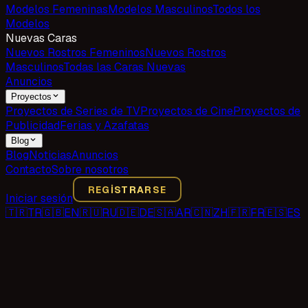
Modelos Femeninas
Modelos Masculinos
Todos los
Modelos
Nuevas Caras
Nuevos Rostros Femeninos
Nuevos Rostros
Masculinos
Todas las Caras Nuevas
Anuncios
Proyectos
Proyectos de Series de TV
Proyectos de Cine
Proyectos de
Publicidad
Ferias y Azafatas
Blog
Blog
Noticias
Anuncios
Contacto
Sobre nosotros
REGISTRARSE
Iniciar sesión
🇹🇷
TR
🇬🇧
EN
🇷🇺
RU
🇩🇪
DE
🇸🇦
AR
🇨🇳
ZH
🇫🇷
FR
🇪🇸
ES