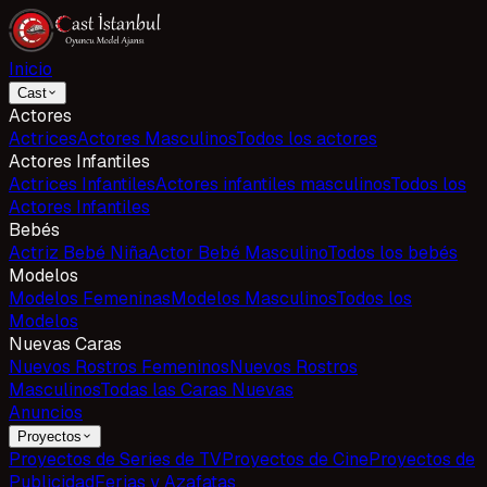
Inicio
Cast
Actores
Actrices
Actores Masculinos
Todos los actores
Actores Infantiles
Actrices Infantiles
Actores infantiles masculinos
Todos los
Actores Infantiles
Bebés
Actriz Bebé Niña
Actor Bebé Masculino
Todos los bebés
Modelos
Modelos Femeninas
Modelos Masculinos
Todos los
Modelos
Nuevas Caras
Nuevos Rostros Femeninos
Nuevos Rostros
Masculinos
Todas las Caras Nuevas
Anuncios
Proyectos
Proyectos de Series de TV
Proyectos de Cine
Proyectos de
Publicidad
Ferias y Azafatas