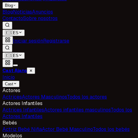
Blog
Blog
Noticias
Anuncios
Contacto
Sobre nosotros
🇪🇸
ES
Iniciar sesión
Registrarse
🇪🇸
ES
Cast Ajans
✕
Inicio
Cast
Actores
Actrices
Actores Masculinos
Todos los actores
Actores Infantiles
Actrices Infantiles
Actores infantiles masculinos
Todos los
Actores Infantiles
Bebés
Actriz Bebé Niña
Actor Bebé Masculino
Todos los bebés
Modelos