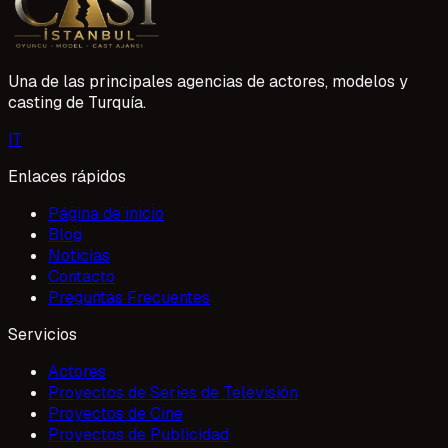
Profesyonel projelerde yer alması için ona destek
oluyoruz.
Una de las principales agencias de actores, modelos y
casting de Turquía.
I
T
Enlaces rápidos
Página de inicio
Blog
Noticias
Contacto
Preguntas Frecuentes
Servicios
Actores
Proyectos de Series de Televisión
Proyectos de Cine
Proyectos de Publicidad