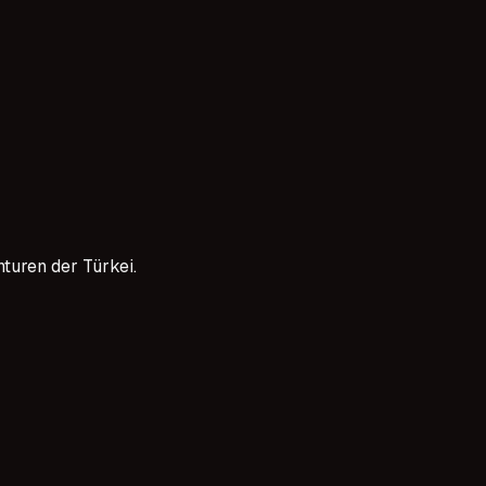
tenekleri arıyoruz. Çocuğunuzun oyunculuk hayallerini gerç
turen der Türkei.