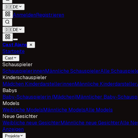
🇩🇪
DE
Anmelden
Registrieren
🇩🇪
DE
Cast Ajans
✕
Startseite
Cast
Schauspieler
Schauspielerinnen
Männliche Schauspieler
Alle Schauspiel
Kinderschauspieler
Mädchen Kinderdarstellerinnen
Männliche Kinderdarsteller
Babys
Baby-Schauspielerin (Mädchen)
Männlicher Baby-Schauspi
Models
Weibliche Models
Männliche Models
Alle Models
Neue Gesichter
Weibliche neue Gesichter
Männliche neue Gesichter
Alle Ne
Anzeigen
Projekte