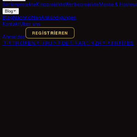
Serienprojekte
Kinoprojekte
Werbeprojekte
Messe & Hostes
Blog
Blog
Nachrichten
Ankündigungen
Kontakt
Über uns
REGISTRIEREN
Anmelden
🇹🇷
TR
🇬🇧
EN
🇷🇺
RU
🇩🇪
DE
🇸🇦
AR
🇨🇳
ZH
🇫🇷
FR
🇪🇸
ES