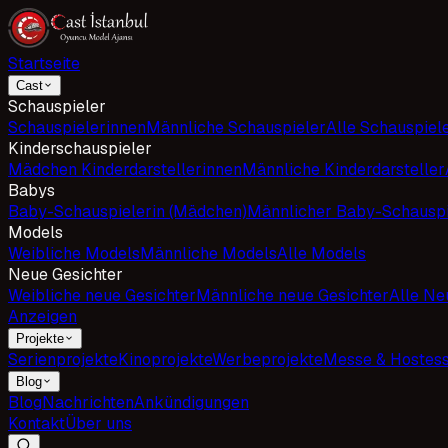
Startseite
Cast
Schauspieler
Schauspielerinnen
Männliche Schauspieler
Alle Schauspiel
Kinderschauspieler
Mädchen Kinderdarstellerinnen
Männliche Kinderdarsteller
Babys
Baby-Schauspielerin (Mädchen)
Männlicher Baby-Schauspi
Models
Weibliche Models
Männliche Models
Alle Models
Neue Gesichter
Weibliche neue Gesichter
Männliche neue Gesichter
Alle Ne
Anzeigen
Projekte
Serienprojekte
Kinoprojekte
Werbeprojekte
Messe & Hostes
Blog
Blog
Nachrichten
Ankündigungen
Kontakt
Über uns