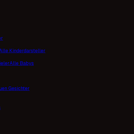
er
Alle Kinderdarsteller
eler
Alle Babys
uen Gesichter
s