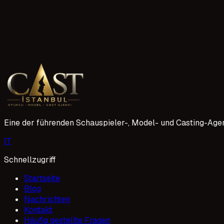
1 Mayıs 2026
4 Lesevorgänge
Düzce Çocuk Oyuncu Ajansı 2026 Kayıtları
Düzce Çocuk Oyuncu Ajansı olarak 2026 dönemi için yeni ye
Profesyonel projelerde yer alması için ona destek oluyoruz.
1 Mayıs 2026
Eine der führenden Schauspieler-, Model- und Casting-Agen
I
T
Schnellzugriff
Startseite
Blog
Nachrichten
Kontakt
Häufig gestellte Fragen