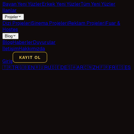
Bayan Yeni Yüzler
Erkek Yeni Yüzler
Tüm Yeni Yüzler
İlanlar
Projeler
Dizi Projeleri
Sinema Projeleri
Reklam Projeleri
Fuar &
Hostes
Blog
Blog
Haberler
Duyurular
İletişim
Hakkımızda
KAYIT OL
Giriş
🇹🇷
TR
🇬🇧
EN
🇷🇺
RU
🇩🇪
DE
🇸🇦
AR
🇨🇳
ZH
🇫🇷
FR
🇪🇸
ES