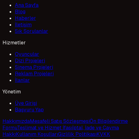
Ana Sayfa
Blog
Haberler
İletişim
Sık Sorulanlar
Hizmetler
Oyuncular
Dizi Projeleri
Sinema Projeleri
Reklam Projeleri
İlanlar
Yönetim
Üye Girişi
Başvuru Yap
Hakkımızda
Mesafeli Satış Sözleşmesi
Ön Bilgilendirme
Formu
Teslimat ve Hizmet İfası
İptal, İade ve Cayma
Hakkı
Kullanım Koşulları
Gizlilik Politikası
KVKK