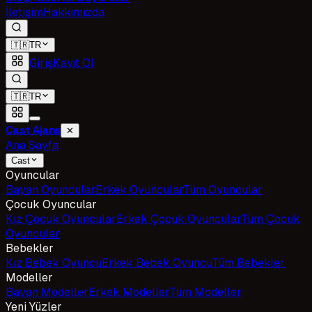
İletişim
Hakkımızda
🇹🇷
TR
Giriş
Kayıt Ol
🇹🇷
TR
Cast Ajans
✕
Ana Sayfa
Cast
Oyuncular
Bayan Oyuncular
Erkek Oyuncular
Tüm Oyuncular
Çocuk Oyuncular
Kız Çocuk Oyuncular
Erkek Çocuk Oyuncular
Tüm Çocuk
Oyuncular
Bebekler
Kız Bebek Oyuncu
Erkek Bebek Oyuncu
Tüm Bebekler
Modeller
Bayan Modeller
Erkek Modeller
Tüm Modeller
Yeni Yüzler