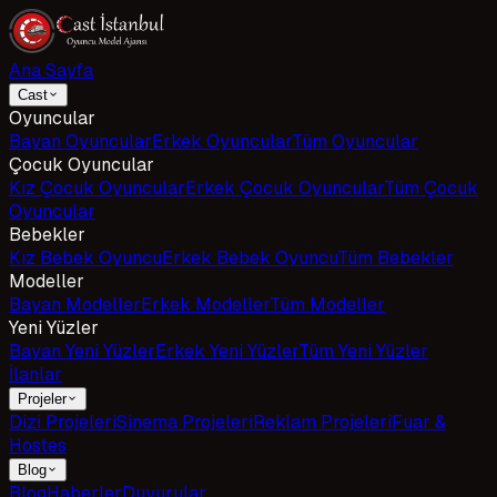
Ana Sayfa
Cast
Oyuncular
Bayan Oyuncular
Erkek Oyuncular
Tüm Oyuncular
Çocuk Oyuncular
Kız Çocuk Oyuncular
Erkek Çocuk Oyuncular
Tüm Çocuk
Oyuncular
Bebekler
Kız Bebek Oyuncu
Erkek Bebek Oyuncu
Tüm Bebekler
Modeller
Bayan Modeller
Erkek Modeller
Tüm Modeller
Yeni Yüzler
Bayan Yeni Yüzler
Erkek Yeni Yüzler
Tüm Yeni Yüzler
İlanlar
Projeler
Dizi Projeleri
Sinema Projeleri
Reklam Projeleri
Fuar &
Hostes
Blog
Blog
Haberler
Duyurular