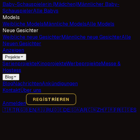
Baby-Schauspielerin (Mädchen)
Männlicher Baby-
Schauspieler
Alle Babys
Models
Weibliche Models
Männliche Models
Alle Models
Neue Gesichter
Weibliche neue Gesichter
Männliche neue Gesichter
Alle
Neuen Gesichter
Anzeigen
Projekte
Serienprojekte
Kinoprojekte
Werbeprojekte
Messe &
Hostess
Blog
Blog
Nachrichten
Ankündigungen
Kontakt
Über uns
REGISTRIEREN
Anmelden
🇹🇷
TR
🇬🇧
EN
🇷🇺
RU
🇩🇪
DE
🇸🇦
AR
🇨🇳
ZH
🇫🇷
FR
🇪🇸
ES