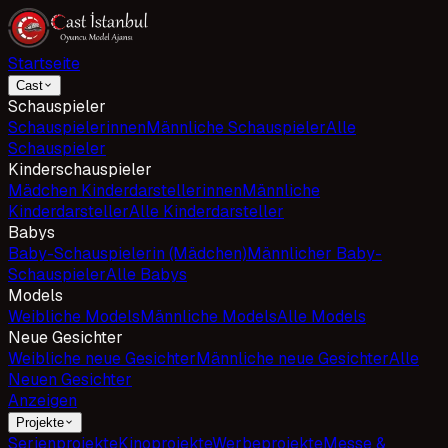
Startseite
Cast
Schauspieler
Schauspielerinnen
Männliche Schauspieler
Alle
Schauspieler
Kinderschauspieler
Mädchen Kinderdarstellerinnen
Männliche
Kinderdarsteller
Alle Kinderdarsteller
Babys
Baby-Schauspielerin (Mädchen)
Männlicher Baby-
Schauspieler
Alle Babys
Models
Weibliche Models
Männliche Models
Alle Models
Neue Gesichter
Weibliche neue Gesichter
Männliche neue Gesichter
Alle
Neuen Gesichter
Anzeigen
Projekte
Serienprojekte
Kinoprojekte
Werbeprojekte
Messe &