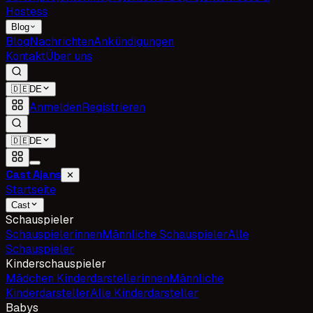
Hostess
Blog
Blog
Nachrichten
Ankündigungen
Kontakt
Über uns
🇩🇪
DE
Anmelden
Registrieren
🇩🇪
DE
Cast Ajans
✕
Startseite
Cast
Schauspieler
Schauspielerinnen
Männliche Schauspieler
Alle
Schauspieler
Kinderschauspieler
Mädchen Kinderdarstellerinnen
Männliche
Kinderdarsteller
Alle Kinderdarsteller
Babys