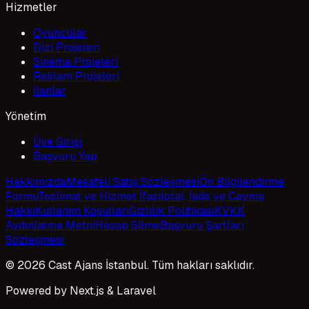
Hizmetler
Oyuncular
Dizi Projeleri
Sinema Projeleri
Reklam Projeleri
İlanlar
Yönetim
Üye Girişi
Başvuru Yap
Hakkımızda
Mesafeli Satış Sözleşmesi
Ön Bilgilendirme
Formu
Teslimat ve Hizmet İfası
İptal, İade ve Cayma
Hakkı
Kullanım Koşulları
Gizlilik Politikası
KVKK
Aydınlatma Metni
Hesap Silme
Başvuru Şartları
Sözleşmesi
© 2026 Cast Ajans İstanbul. Tüm hakları saklıdır.
Powered by Next.js & Laravel