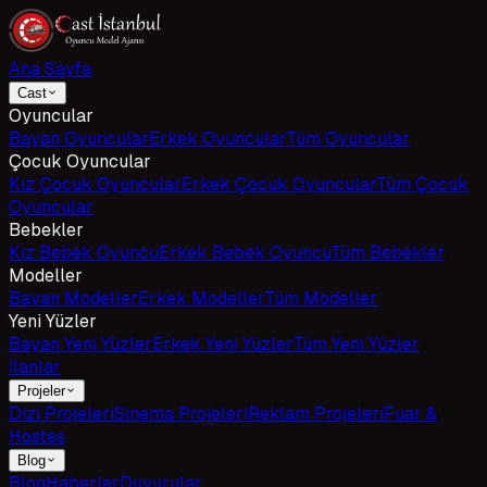
Ana Sayfa
Cast
Oyuncular
Bayan Oyuncular
Erkek Oyuncular
Tüm Oyuncular
Çocuk Oyuncular
Kız Çocuk Oyuncular
Erkek Çocuk Oyuncular
Tüm Çocuk
Oyuncular
Bebekler
Kız Bebek Oyuncu
Erkek Bebek Oyuncu
Tüm Bebekler
Modeller
Bayan Modeller
Erkek Modeller
Tüm Modeller
Yeni Yüzler
Bayan Yeni Yüzler
Erkek Yeni Yüzler
Tüm Yeni Yüzler
İlanlar
Projeler
Dizi Projeleri
Sinema Projeleri
Reklam Projeleri
Fuar &
Hostes
Blog
Blog
Haberler
Duyurular