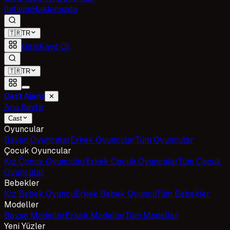
İletişim
Hakkımızda
🇹🇷
TR
Giriş
Kayıt Ol
🇹🇷
TR
Cast Ajans
✕
Ana Sayfa
Cast
Oyuncular
Bayan Oyuncular
Erkek Oyuncular
Tüm Oyuncular
Çocuk Oyuncular
Kız Çocuk Oyuncular
Erkek Çocuk Oyuncular
Tüm Çocuk
Oyuncular
Bebekler
Kız Bebek Oyuncu
Erkek Bebek Oyuncu
Tüm Bebekler
Modeller
Bayan Modeller
Erkek Modeller
Tüm Modeller
Yeni Yüzler