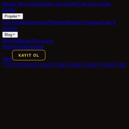
Bayan Yeni Yüzler
Erkek Yeni Yüzler
Tüm Yeni Yüzler
İlanlar
Projeler
Dizi Projeleri
Sinema Projeleri
Reklam Projeleri
Fuar &
Hostes
Blog
Blog
Haberler
Duyurular
İletişim
Hakkımızda
KAYIT OL
Giriş
🇹🇷
TR
🇬🇧
EN
🇷🇺
RU
🇩🇪
DE
🇸🇦
AR
🇨🇳
ZH
🇫🇷
FR
🇪🇸
ES