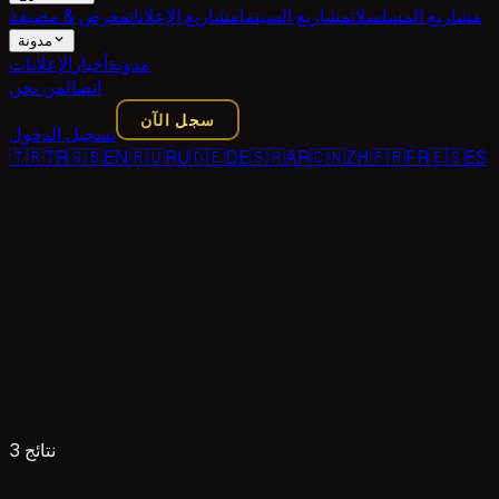
مشاريع المسلسلات
مشاريع السينما
مشاريع الإعلانات
معرض & مضيفة
مدونة
مدونة
أخبار
الإعلانات
اتصال
من نحن
سجل الآن
تسجيل الدخول
🇹🇷
TR
🇬🇧
EN
🇷🇺
RU
🇩🇪
DE
🇸🇦
AR
🇨🇳
ZH
🇫🇷
FR
🇪🇸
ES
3 نتائج