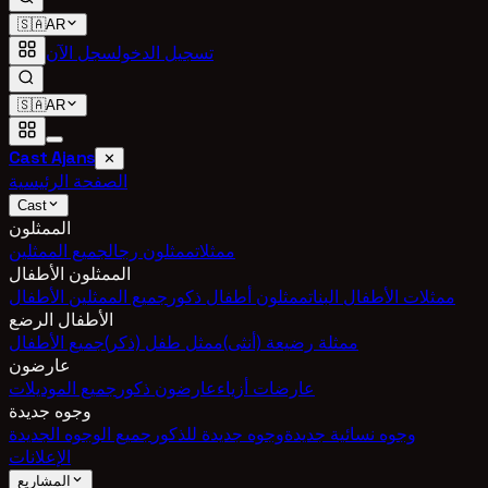
🇸🇦
AR
تسجيل الدخول
سجل الآن
🇸🇦
AR
Cast Ajans
✕
الصفحة الرئيسية
Cast
الممثلون
ممثلات
ممثلون رجال
جميع الممثلين
الممثلون الأطفال
ممثلات الأطفال البنات
ممثلون أطفال ذكور
جميع الممثلين الأطفال
الأطفال الرضع
ممثلة رضيعة (أنثى)
ممثل طفل (ذكر)
جميع الأطفال
عارضون
عارضات أزياء
عارضون ذكور
جميع الموديلات
وجوه جديدة
وجوه نسائية جديدة
وجوه جديدة للذكور
جميع الوجوه الجديدة
الإعلانات
المشاريع