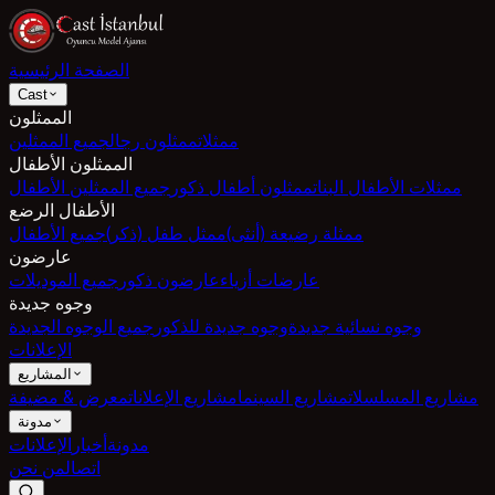
الصفحة الرئيسية
Cast
الممثلون
ممثلات
ممثلون رجال
جميع الممثلين
الممثلون الأطفال
ممثلات الأطفال البنات
ممثلون أطفال ذكور
جميع الممثلين الأطفال
الأطفال الرضع
ممثلة رضيعة (أنثى)
ممثل طفل (ذكر)
جميع الأطفال
عارضون
عارضات أزياء
عارضون ذكور
جميع الموديلات
وجوه جديدة
وجوه نسائية جديدة
وجوه جديدة للذكور
جميع الوجوه الجديدة
الإعلانات
المشاريع
مشاريع المسلسلات
مشاريع السينما
مشاريع الإعلانات
معرض & مضيفة
مدونة
مدونة
أخبار
الإعلانات
اتصال
من نحن