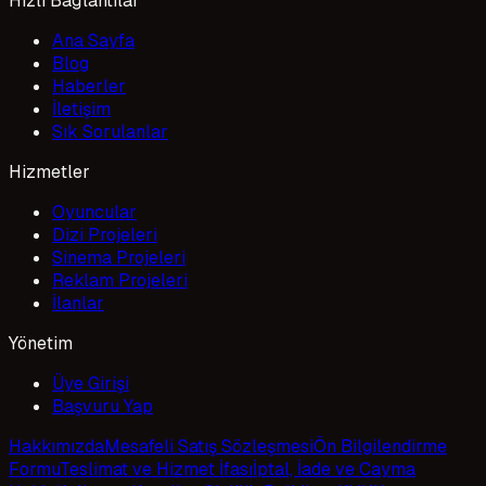
Hızlı Bağlantılar
Ana Sayfa
Blog
Haberler
İletişim
Sık Sorulanlar
Hizmetler
Oyuncular
Dizi Projeleri
Sinema Projeleri
Reklam Projeleri
İlanlar
Yönetim
Üye Girişi
Başvuru Yap
Hakkımızda
Mesafeli Satış Sözleşmesi
Ön Bilgilendirme
Formu
Teslimat ve Hizmet İfası
İptal, İade ve Cayma