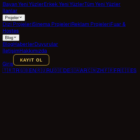
Bayan Yeni Yüzler
Erkek Yeni Yüzler
Tüm Yeni Yüzler
İlanlar
Projeler
Dizi Projeleri
Sinema Projeleri
Reklam Projeleri
Fuar &
Hostes
Blog
Blog
Haberler
Duyurular
İletişim
Hakkımızda
KAYIT OL
Giriş
🇹🇷
TR
🇬🇧
EN
🇷🇺
RU
🇩🇪
DE
🇸🇦
AR
🇨🇳
ZH
🇫🇷
FR
🇪🇸
ES