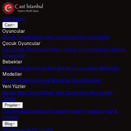
Ana Sayfa
Cast
Oyuncular
Bayan Oyuncular
Erkek Oyuncular
Tüm Oyuncular
Çocuk Oyuncular
Kız Çocuk Oyuncular
Erkek Çocuk Oyuncular
Tüm Çocuk
Oyuncular
Bebekler
Kız Bebek Oyuncu
Erkek Bebek Oyuncu
Tüm Bebekler
Modeller
Bayan Modeller
Erkek Modeller
Tüm Modeller
Yeni Yüzler
Bayan Yeni Yüzler
Erkek Yeni Yüzler
Tüm Yeni Yüzler
İlanlar
Projeler
Dizi Projeleri
Sinema Projeleri
Reklam Projeleri
Fuar &
Hostes
Blog
Blog
Haberler
Duyurular