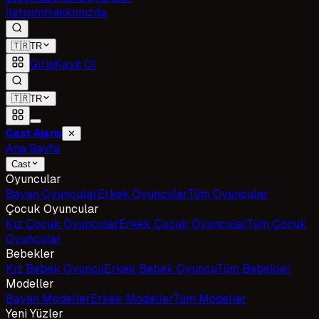
İletişim
Hakkımızda
🇹🇷
TR
Giriş
Kayıt Ol
🇹🇷
TR
Cast Ajans
✕
Ana Sayfa
Cast
Oyuncular
Bayan Oyuncular
Erkek Oyuncular
Tüm Oyuncular
Çocuk Oyuncular
Kız Çocuk Oyuncular
Erkek Çocuk Oyuncular
Tüm Çocuk
Oyuncular
Bebekler
Kız Bebek Oyuncu
Erkek Bebek Oyuncu
Tüm Bebekler
Modeller
Bayan Modeller
Erkek Modeller
Tüm Modeller
Yeni Yüzler