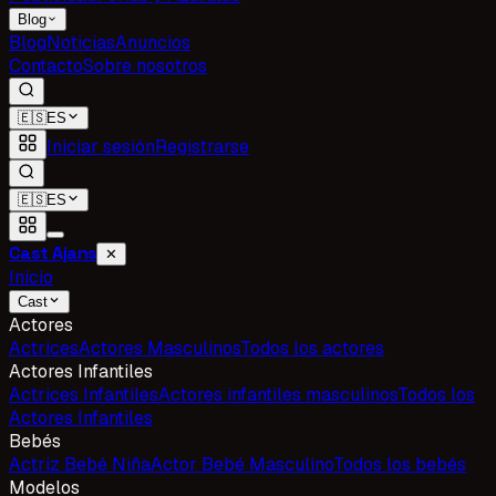
Blog
Blog
Noticias
Anuncios
Contacto
Sobre nosotros
🇪🇸
ES
Iniciar sesión
Registrarse
🇪🇸
ES
Cast Ajans
✕
Inicio
Cast
Actores
Actrices
Actores Masculinos
Todos los actores
Actores Infantiles
Actrices Infantiles
Actores infantiles masculinos
Todos los
Actores Infantiles
Bebés
Actriz Bebé Niña
Actor Bebé Masculino
Todos los bebés
Modelos