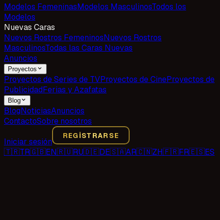
Modelos Femeninas
Modelos Masculinos
Todos los
Modelos
Nuevas Caras
Nuevos Rostros Femeninos
Nuevos Rostros
Masculinos
Todas las Caras Nuevas
Anuncios
Proyectos
Proyectos de Series de TV
Proyectos de Cine
Proyectos de
Publicidad
Ferias y Azafatas
Blog
Blog
Noticias
Anuncios
Contacto
Sobre nosotros
REGISTRARSE
Iniciar sesión
🇹🇷
TR
🇬🇧
EN
🇷🇺
RU
🇩🇪
DE
🇸🇦
AR
🇨🇳
ZH
🇫🇷
FR
🇪🇸
ES