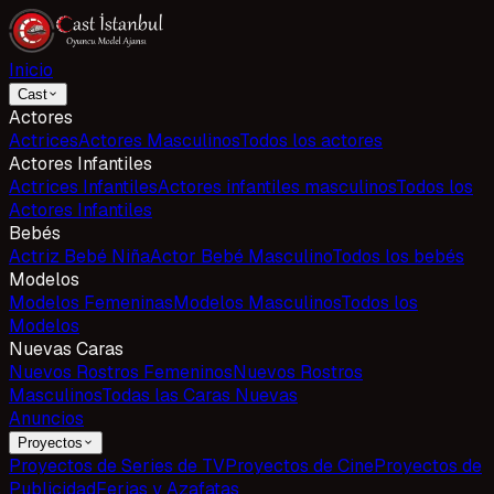
Inicio
Cast
Actores
Actrices
Actores Masculinos
Todos los actores
Actores Infantiles
Actrices Infantiles
Actores infantiles masculinos
Todos los
Actores Infantiles
Bebés
Actriz Bebé Niña
Actor Bebé Masculino
Todos los bebés
Modelos
Modelos Femeninas
Modelos Masculinos
Todos los
Modelos
Nuevas Caras
Nuevos Rostros Femeninos
Nuevos Rostros
Masculinos
Todas las Caras Nuevas
Anuncios
Proyectos
Proyectos de Series de TV
Proyectos de Cine
Proyectos de
Publicidad
Ferias y Azafatas