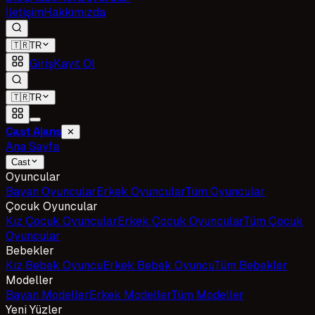
İletişim
Hakkımızda
🇹🇷
TR
Giriş
Kayıt Ol
🇹🇷
TR
Cast Ajans
✕
Ana Sayfa
Cast
Oyuncular
Bayan Oyuncular
Erkek Oyuncular
Tüm Oyuncular
Çocuk Oyuncular
Kız Çocuk Oyuncular
Erkek Çocuk Oyuncular
Tüm Çocuk
Oyuncular
Bebekler
Kız Bebek Oyuncu
Erkek Bebek Oyuncu
Tüm Bebekler
Modeller
Bayan Modeller
Erkek Modeller
Tüm Modeller
Yeni Yüzler