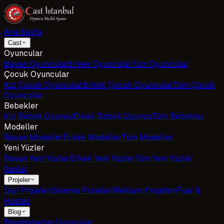
Ana Sayfa
Cast
Oyuncular
Bayan Oyuncular
Erkek Oyuncular
Tüm Oyuncular
Çocuk Oyuncular
Kız Çocuk Oyuncular
Erkek Çocuk Oyuncular
Tüm Çocuk
Oyuncular
Bebekler
Kız Bebek Oyuncu
Erkek Bebek Oyuncu
Tüm Bebekler
Modeller
Bayan Modeller
Erkek Modeller
Tüm Modeller
Yeni Yüzler
Bayan Yeni Yüzler
Erkek Yeni Yüzler
Tüm Yeni Yüzler
İlanlar
Projeler
Dizi Projeleri
Sinema Projeleri
Reklam Projeleri
Fuar &
Hostes
Blog
Blog
Haberler
Duyurular