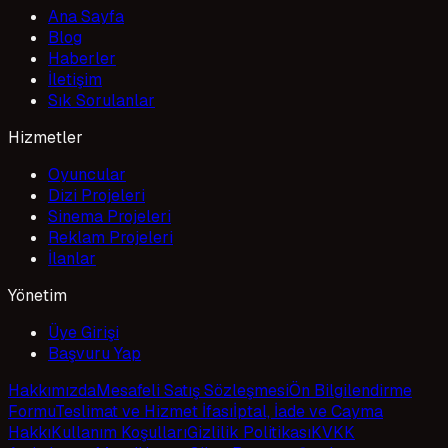
Ana Sayfa
Blog
Haberler
İletişim
Sık Sorulanlar
Hizmetler
Oyuncular
Dizi Projeleri
Sinema Projeleri
Reklam Projeleri
İlanlar
Yönetim
Üye Girişi
Başvuru Yap
Hakkımızda
Mesafeli Satış Sözleşmesi
Ön Bilgilendirme
Formu
Teslimat ve Hizmet İfası
İptal, İade ve Cayma
Hakkı
Kullanım Koşulları
Gizlilik Politikası
KVKK