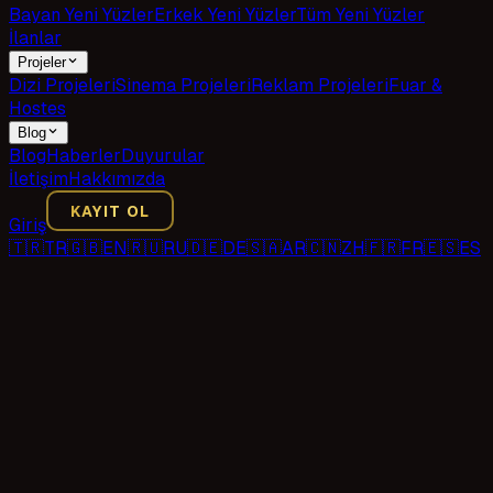
Bayan Yeni Yüzler
Erkek Yeni Yüzler
Tüm Yeni Yüzler
İlanlar
Projeler
Dizi Projeleri
Sinema Projeleri
Reklam Projeleri
Fuar &
Hostes
Blog
Blog
Haberler
Duyurular
İletişim
Hakkımızda
KAYIT OL
Giriş
🇹🇷
TR
🇬🇧
EN
🇷🇺
RU
🇩🇪
DE
🇸🇦
AR
🇨🇳
ZH
🇫🇷
FR
🇪🇸
ES