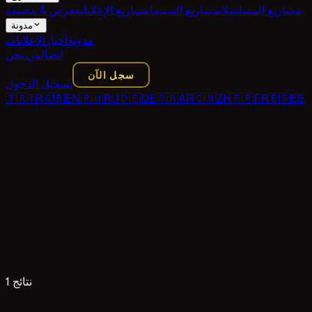
مشاريع المسلسلات
مشاريع السينما
مشاريع الإعلانات
معرض & مضيفة
مدونة
مدونة
أخبار
الإعلانات
اتصال
من نحن
سجل الآن
تسجيل الدخول
🇹🇷
TR
🇬🇧
EN
🇷🇺
RU
🇩🇪
DE
🇸🇦
AR
🇨🇳
ZH
🇫🇷
FR
🇪🇸
ES
1 نتائج