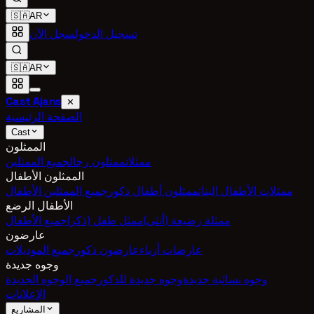
🇸🇦
AR
تسجيل الدخول
سجل الآن
🇸🇦
AR
Cast Ajans
✕
الصفحة الرئيسية
Cast
الممثلون
ممثلات
ممثلون رجال
جميع الممثلين
الممثلون الأطفال
ممثلات الأطفال البنات
ممثلون أطفال ذكور
جميع الممثلين الأطفال
الأطفال الرضع
ممثلة رضيعة (أنثى)
ممثل طفل (ذكر)
جميع الأطفال
عارضون
عارضات أزياء
عارضون ذكور
جميع الموديلات
وجوه جديدة
وجوه نسائية جديدة
وجوه جديدة للذكور
جميع الوجوه الجديدة
الإعلانات
المشاريع