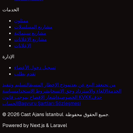
الخدمات
ممثلون
مشاريع المسلسلات
مشاريع سينمائية
مشاريع الإعلانات
الإعلانات
الإدارة
تسجيل دخول الأعضاء
تقدم بطلب
من نحن
عقد البيع عن بعد
نموذج الإخطار المسبق
التسليم وتنفيذ
الخدمة
الإلغاء والاسترداد وحق الانسحاب
شروط الاستخدام
سياسة
حذف
إشعار الإفصاح بموجب قانون KVKK
الخصوصية
Başvuru Şartları Sözleşmesi
الحساب
© 2026 Cast Ajans İstanbul. جميع الحقوق محفوظة.
Powered by Next.js & Laravel