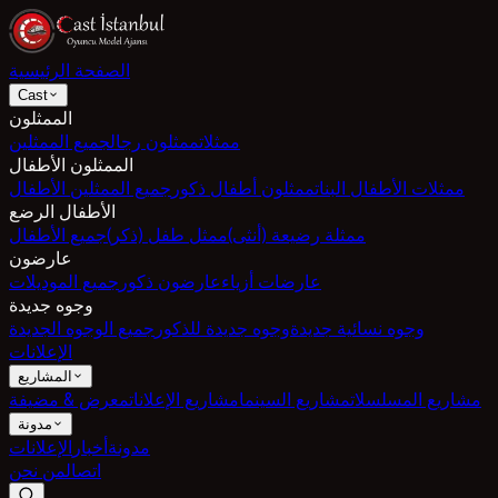
الصفحة الرئيسية
Cast
الممثلون
ممثلات
ممثلون رجال
جميع الممثلين
الممثلون الأطفال
ممثلات الأطفال البنات
ممثلون أطفال ذكور
جميع الممثلين الأطفال
الأطفال الرضع
ممثلة رضيعة (أنثى)
ممثل طفل (ذكر)
جميع الأطفال
عارضون
عارضات أزياء
عارضون ذكور
جميع الموديلات
وجوه جديدة
وجوه نسائية جديدة
وجوه جديدة للذكور
جميع الوجوه الجديدة
الإعلانات
المشاريع
مشاريع المسلسلات
مشاريع السينما
مشاريع الإعلانات
معرض & مضيفة
مدونة
مدونة
أخبار
الإعلانات
اتصال
من نحن