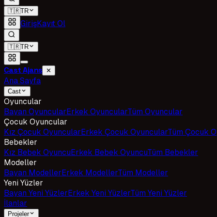
🇹🇷
TR
Giriş
Kayıt Ol
🇹🇷
TR
Cast Ajans
✕
Ana Sayfa
Cast
Oyuncular
Bayan Oyuncular
Erkek Oyuncular
Tüm Oyuncular
Çocuk Oyuncular
Kız Çocuk Oyuncular
Erkek Çocuk Oyuncular
Tüm Çocuk O
Bebekler
Kız Bebek Oyuncu
Erkek Bebek Oyuncu
Tüm Bebekler
Modeller
Bayan Modeller
Erkek Modeller
Tüm Modeller
Yeni Yüzler
Bayan Yeni Yüzler
Erkek Yeni Yüzler
Tüm Yeni Yüzler
İlanlar
Projeler