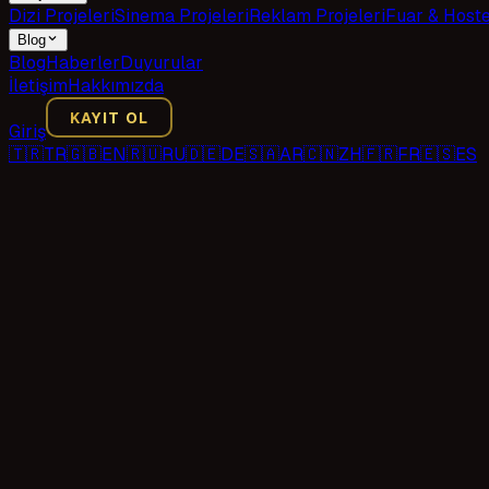
Dizi Projeleri
Sinema Projeleri
Reklam Projeleri
Fuar & Host
Blog
Blog
Haberler
Duyurular
İletişim
Hakkımızda
KAYIT OL
Giriş
🇹🇷
TR
🇬🇧
EN
🇷🇺
RU
🇩🇪
DE
🇸🇦
AR
🇨🇳
ZH
🇫🇷
FR
🇪🇸
ES