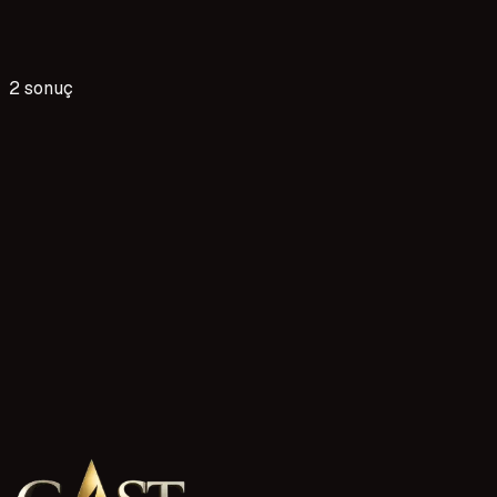
2 sonuç
5 okuma
Eskişehir Cast Ajansları 2026 Güncel Başvuru Bilgileri
Eskişehir'de cast ajanslarına başvurmak isteyenler için 2026
oyuncu profiline, audition hazırlığından rol fırsatlarına kad
1 Mayıs 2026
3 okuma
Elazığ Cast Ajansları 2026 Güncel Başvuru Bilgileri
Elazığ'da cast ajanslarına başvurmak isteyenler için 2026 yıl
hazırlayacağınızdan deneme çekimine kadar her adımı net