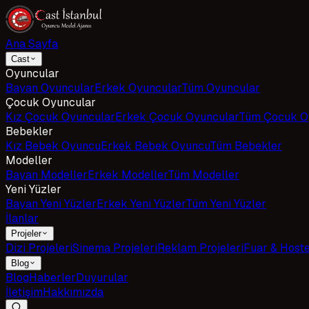
Ana Sayfa
Cast
Oyuncular
Bayan Oyuncular
Erkek Oyuncular
Tüm Oyuncular
Çocuk Oyuncular
Kız Çocuk Oyuncular
Erkek Çocuk Oyuncular
Tüm Çocuk O
Bebekler
Kız Bebek Oyuncu
Erkek Bebek Oyuncu
Tüm Bebekler
Modeller
Bayan Modeller
Erkek Modeller
Tüm Modeller
Yeni Yüzler
Bayan Yeni Yüzler
Erkek Yeni Yüzler
Tüm Yeni Yüzler
İlanlar
Projeler
Dizi Projeleri
Sinema Projeleri
Reklam Projeleri
Fuar & Host
Blog
Blog
Haberler
Duyurular
İletişim
Hakkımızda