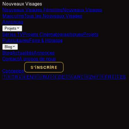
Nouveaux Visages
Nouveaux Visages Féminins
Nouveaux Visages
Masculins
Tous les Nouveaux Visages
Annonces
Projets
Séries TV
Projets Cinématographiques
Projets
Publicitaires
Foire & Hôtesse
Blog
Blog
Actualités
Annonces
Contact
À propos de nous
S'INSCRIRE
Connexion
🇹🇷
TR
🇬🇧
EN
🇷🇺
RU
🇩🇪
DE
🇸🇦
AR
🇨🇳
ZH
🇫🇷
FR
🇪🇸
ES