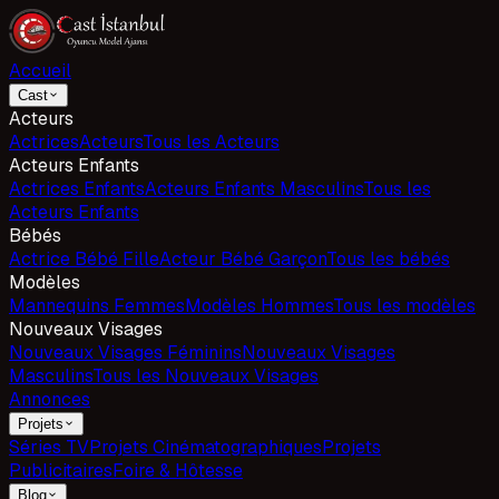
Accueil
Cast
Acteurs
Actrices
Acteurs
Tous les Acteurs
Acteurs Enfants
Actrices Enfants
Acteurs Enfants Masculins
Tous les
Acteurs Enfants
Bébés
Actrice Bébé Fille
Acteur Bébé Garçon
Tous les bébés
Modèles
Mannequins Femmes
Modèles Hommes
Tous les modèles
Nouveaux Visages
Nouveaux Visages Féminins
Nouveaux Visages
Masculins
Tous les Nouveaux Visages
Annonces
Projets
Séries TV
Projets Cinématographiques
Projets
Publicitaires
Foire & Hôtesse
Blog