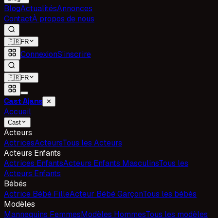
Blog
Actualités
Annonces
Contact
À propos de nous
🇫🇷
FR
Connexion
S'inscrire
🇫🇷
FR
Cast Ajans
✕
Accueil
Cast
Acteurs
Actrices
Acteurs
Tous les Acteurs
Acteurs Enfants
Actrices Enfants
Acteurs Enfants Masculins
Tous les
Acteurs Enfants
Bébés
Actrice Bébé Fille
Acteur Bébé Garçon
Tous les bébés
Modèles
Mannequins Femmes
Modèles Hommes
Tous les modèles