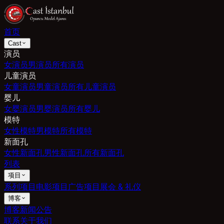
首页
Cast
演员
女演员
男演员
所有演员
儿童演员
女童演员
男童演员
所有儿童演员
婴儿
女婴演员
男婴演员
所有婴儿
模特
女性模特
男模特
所有模特
新面孔
女性新面孔
男性新面孔
所有新面孔
列表
项目
系列项目
电影项目
广告项目
展会 & 礼仪
博客
博客
新闻
公告
联系
关于我们