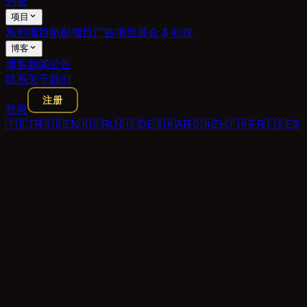
列表
项目
系列项目
电影项目
广告项目
展会 & 礼仪
博客
博客
新闻
公告
联系
关于我们
注册
登录
🇹🇷
TR
🇬🇧
EN
🇷🇺
RU
🇩🇪
DE
🇸🇦
AR
🇨🇳
ZH
🇫🇷
FR
🇪🇸
ES
电话号码（可选）
们将聊什么？
镜申请
合作提案
项目提案
一般信息
技术支持
şvuru / Veri Silme
其他