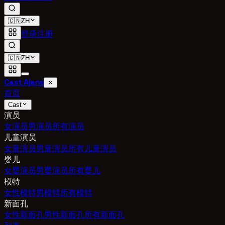
🇨🇳
ZH
登录
注册
🇨🇳
ZH
Cast Ajans
✕
首页
Cast
演员
女演员
男演员
所有演员
儿童演员
女童演员
男童演员
所有儿童演员
婴儿
女婴演员
男婴演员
所有婴儿
模特
女性模特
男模特
所有模特
新面孔
女性新面孔
男性新面孔
所有新面孔