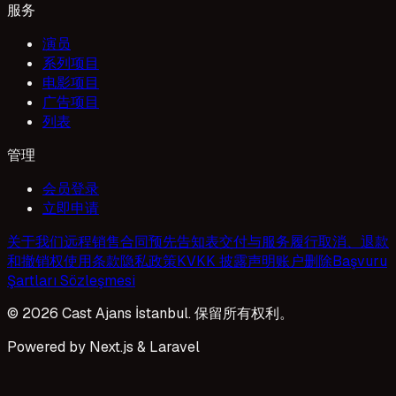
服务
演员
系列项目
电影项目
广告项目
列表
管理
会员登录
立即申请
关于我们
远程销售合同
预先告知表
交付与服务履行
取消、退款
和撤销权
使用条款
隐私政策
KVKK 披露声明
账户删除
Başvuru
Şartları Sözleşmesi
© 2026 Cast Ajans İstanbul. 保留所有权利。
Powered by Next.js & Laravel