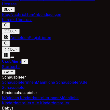
Hostess
Blog
Blog
Nachrichten
Ankündigungen
Kontakt
Über uns
🇩🇪
DE
Anmelden
Registrieren
🇩🇪
DE
Cast Ajans
✕
Startseite
Cast
Schauspieler
Schauspielerinnen
Männliche Schauspieler
Alle
Schauspieler
Kinderschauspieler
Mädchen Kinderdarstellerinnen
Männliche
Kinderdarsteller
Alle Kinderdarsteller
Babys