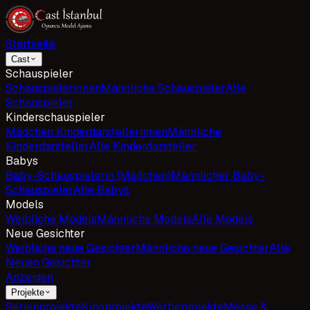
Startseite
Cast
Schauspieler
Schauspielerinnen
Männliche Schauspieler
Alle
Schauspieler
Kinderschauspieler
Mädchen Kinderdarstellerinnen
Männliche
Kinderdarsteller
Alle Kinderdarsteller
Babys
Baby-Schauspielerin (Mädchen)
Männlicher Baby-
Schauspieler
Alle Babys
Models
Weibliche Models
Männliche Models
Alle Models
Neue Gesichter
Weibliche neue Gesichter
Männliche neue Gesichter
Alle
Neuen Gesichter
Anzeigen
Projekte
Serienprojekte
Kinoprojekte
Werbeprojekte
Messe &