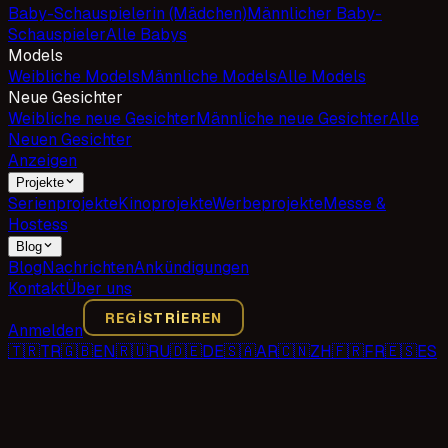
Baby-Schauspielerin (Mädchen)
Männlicher Baby-
Schauspieler
Alle Babys
Models
Weibliche Models
Männliche Models
Alle Models
Neue Gesichter
Weibliche neue Gesichter
Männliche neue Gesichter
Alle
Neuen Gesichter
Anzeigen
Projekte
Serienprojekte
Kinoprojekte
Werbeprojekte
Messe &
Hostess
Blog
Blog
Nachrichten
Ankündigungen
Kontakt
Über uns
REGISTRIEREN
Anmelden
🇹🇷
TR
🇬🇧
EN
🇷🇺
RU
🇩🇪
DE
🇸🇦
AR
🇨🇳
ZH
🇫🇷
FR
🇪🇸
ES