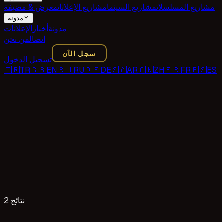
مشاريع المسلسلات
مشاريع السينما
مشاريع الإعلانات
معرض & مضيفة
مدونة
مدونة
أخبار
الإعلانات
اتصال
من نحن
سجل الآن
تسجيل الدخول
🇹🇷
TR
🇬🇧
EN
🇷🇺
RU
🇩🇪
DE
🇸🇦
AR
🇨🇳
ZH
🇫🇷
FR
🇪🇸
ES
2 نتائج