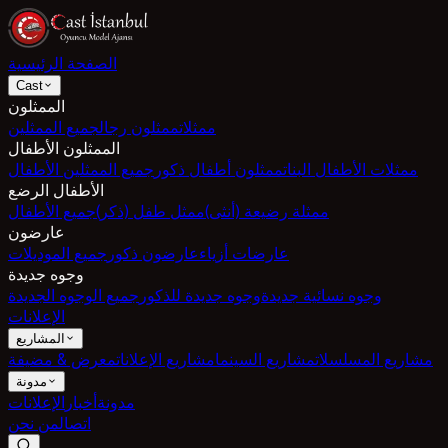
الصفحة الرئيسية
Cast
الممثلون
ممثلات
ممثلون رجال
جميع الممثلين
الممثلون الأطفال
ممثلات الأطفال البنات
ممثلون أطفال ذكور
جميع الممثلين الأطفال
الأطفال الرضع
ممثلة رضيعة (أنثى)
ممثل طفل (ذكر)
جميع الأطفال
عارضون
عارضات أزياء
عارضون ذكور
جميع الموديلات
وجوه جديدة
وجوه نسائية جديدة
وجوه جديدة للذكور
جميع الوجوه الجديدة
الإعلانات
المشاريع
مشاريع المسلسلات
مشاريع السينما
مشاريع الإعلانات
معرض & مضيفة
مدونة
مدونة
أخبار
الإعلانات
اتصال
من نحن