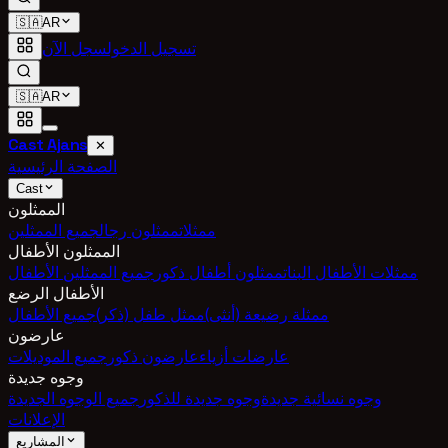
🇸🇦
AR
تسجيل الدخول
سجل الآن
🇸🇦
AR
Cast Ajans
✕
الصفحة الرئيسية
Cast
الممثلون
ممثلات
ممثلون رجال
جميع الممثلين
الممثلون الأطفال
ممثلات الأطفال البنات
ممثلون أطفال ذكور
جميع الممثلين الأطفال
الأطفال الرضع
ممثلة رضيعة (أنثى)
ممثل طفل (ذكر)
جميع الأطفال
عارضون
عارضات أزياء
عارضون ذكور
جميع الموديلات
وجوه جديدة
وجوه نسائية جديدة
وجوه جديدة للذكور
جميع الوجوه الجديدة
الإعلانات
المشاريع