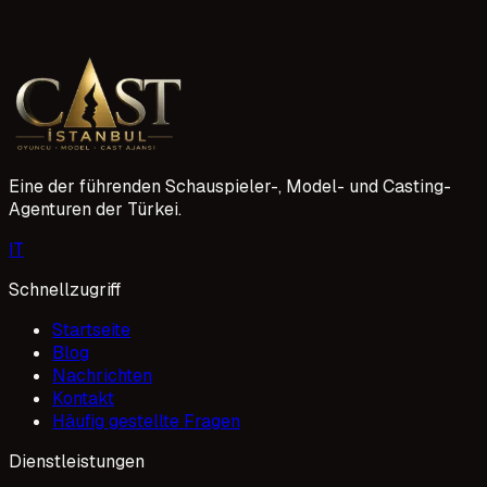
Genç oyuncu adaylarının ajanslarla çalışmaya başlarken
sözleşme süreçlerini anlamaları çok önemli. Ajans
sözleşmeleri, hem oyuncunun hem de ajansın haklarını ve
1 Mayıs 2026
sorumluluklarını belirler. Bu detayları bilmek, kariyer
yolculuğunuzda sağlam adımlar atmanızı sağlar.
Eine der führenden Schauspieler-, Model- und Casting-
Agenturen der Türkei.
I
T
Schnellzugriff
Startseite
Blog
Nachrichten
Kontakt
Häufig gestellte Fragen
Dienstleistungen