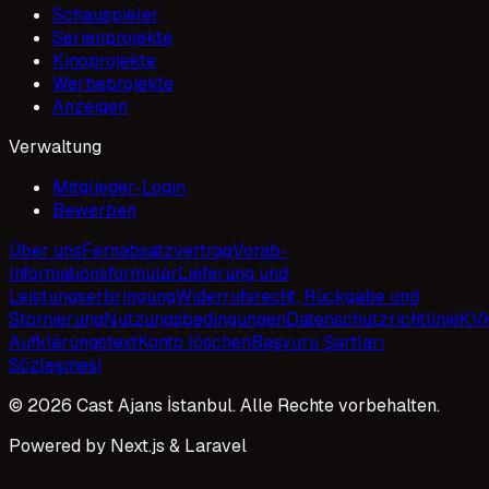
Schauspieler
Serienprojekte
Kinoprojekte
Werbeprojekte
Anzeigen
Verwaltung
Mitglieder-Login
Bewerben
Über uns
Fernabsatzvertrag
Vorab-
Informationsformular
Lieferung und
Leistungserbringung
Widerrufsrecht, Rückgabe und
Stornierung
Nutzungsbedingungen
Datenschutzrichtlinie
KV
Aufklärungstext
Konto löschen
Başvuru Şartları
Sözleşmesi
© 2026 Cast Ajans İstanbul. Alle Rechte vorbehalten.
Powered by Next.js & Laravel