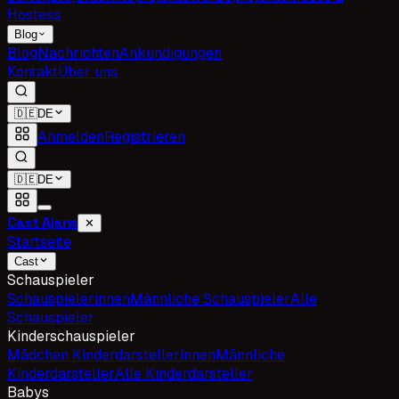
Hostess
Blog
Blog
Nachrichten
Ankündigungen
Kontakt
Über uns
🇩🇪
DE
Anmelden
Registrieren
🇩🇪
DE
Cast Ajans
✕
Startseite
Cast
Schauspieler
Schauspielerinnen
Männliche Schauspieler
Alle
Schauspieler
Kinderschauspieler
Mädchen Kinderdarstellerinnen
Männliche
Kinderdarsteller
Alle Kinderdarsteller
Babys