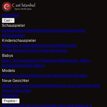
Startseite
Cast
Schauspieler
Schauspielerinnen
Männliche Schauspieler
Alle
Schauspieler
Kinderschauspieler
Mädchen Kinderdarstellerinnen
Männliche
Kinderdarsteller
Alle Kinderdarsteller
Babys
Baby-Schauspielerin (Mädchen)
Männlicher Baby-
Schauspieler
Alle Babys
Models
Weibliche Models
Männliche Models
Alle Models
Neue Gesichter
Weibliche neue Gesichter
Männliche neue Gesichter
Alle
Neuen Gesichter
Anzeigen
Projekte
Serienprojekte
Kinoprojekte
Werbeprojekte
Messe &