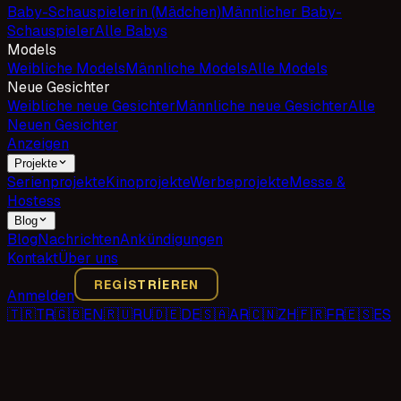
Baby-Schauspielerin (Mädchen)
Männlicher Baby-
Schauspieler
Alle Babys
Models
Weibliche Models
Männliche Models
Alle Models
Neue Gesichter
Weibliche neue Gesichter
Männliche neue Gesichter
Alle
Neuen Gesichter
Anzeigen
Projekte
Serienprojekte
Kinoprojekte
Werbeprojekte
Messe &
Hostess
Blog
Blog
Nachrichten
Ankündigungen
Kontakt
Über uns
REGISTRIEREN
Anmelden
🇹🇷
TR
🇬🇧
EN
🇷🇺
RU
🇩🇪
DE
🇸🇦
AR
🇨🇳
ZH
🇫🇷
FR
🇪🇸
ES