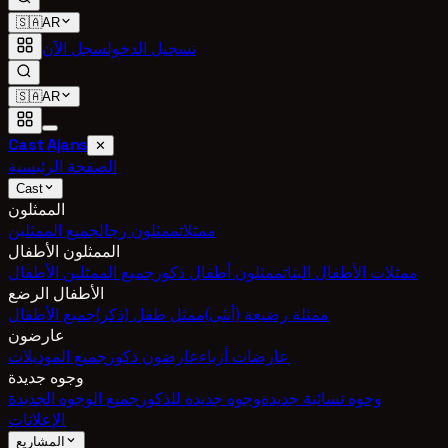
🇸🇦
AR
تسجيل الدخول
سجل الآن
🇸🇦
AR
Cast Ajans
✕
الصفحة الرئيسية
Cast
الممثلون
ممثلات
ممثلون رجال
جميع الممثلين
الممثلون الأطفال
ممثلات الأطفال البنات
ممثلون أطفال ذكور
جميع الممثلين الأطفال
الأطفال الرضع
ممثلة رضيعة (أنثى)
ممثل طفل (ذكر)
جميع الأطفال
عارضون
عارضات أزياء
عارضون ذكور
جميع الموديلات
وجوه جديدة
وجوه نسائية جديدة
وجوه جديدة للذكور
جميع الوجوه الجديدة
الإعلانات
المشاريع