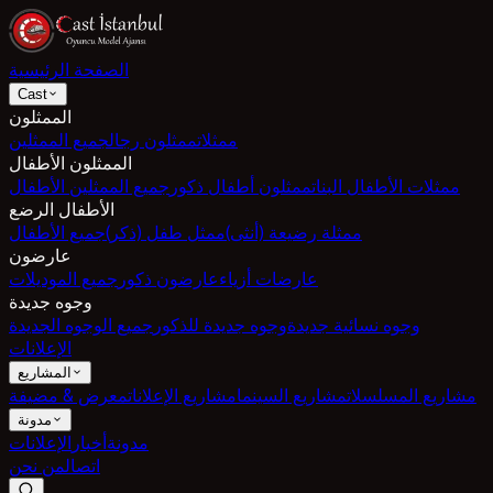
الصفحة الرئيسية
Cast
الممثلون
ممثلات
ممثلون رجال
جميع الممثلين
الممثلون الأطفال
ممثلات الأطفال البنات
ممثلون أطفال ذكور
جميع الممثلين الأطفال
الأطفال الرضع
ممثلة رضيعة (أنثى)
ممثل طفل (ذكر)
جميع الأطفال
عارضون
عارضات أزياء
عارضون ذكور
جميع الموديلات
وجوه جديدة
وجوه نسائية جديدة
وجوه جديدة للذكور
جميع الوجوه الجديدة
الإعلانات
المشاريع
مشاريع المسلسلات
مشاريع السينما
مشاريع الإعلانات
معرض & مضيفة
مدونة
مدونة
أخبار
الإعلانات
اتصال
من نحن