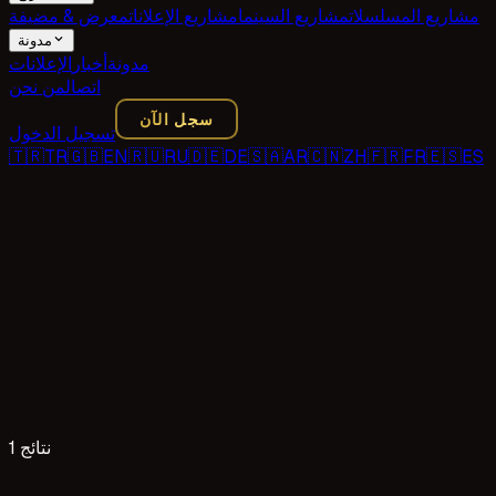
مشاريع المسلسلات
مشاريع السينما
مشاريع الإعلانات
معرض & مضيفة
مدونة
مدونة
أخبار
الإعلانات
اتصال
من نحن
سجل الآن
تسجيل الدخول
🇹🇷
TR
🇬🇧
EN
🇷🇺
RU
🇩🇪
DE
🇸🇦
AR
🇨🇳
ZH
🇫🇷
FR
🇪🇸
ES
1 نتائج