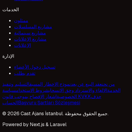
الخدمات
ممثلون
مشاريع المسلسلات
مشاريع سينمائية
مشاريع الإعلانات
الإعلانات
الإدارة
تسجيل دخول الأعضاء
تقدم بطلب
من نحن
عقد البيع عن بعد
نموذج الإخطار المسبق
التسليم وتنفيذ
الخدمة
الإلغاء والاسترداد وحق الانسحاب
شروط الاستخدام
سياسة
حذف
إشعار الإفصاح بموجب قانون KVKK
الخصوصية
Başvuru Şartları Sözleşmesi
الحساب
© 2026 Cast Ajans İstanbul. جميع الحقوق محفوظة.
Powered by Next.js & Laravel