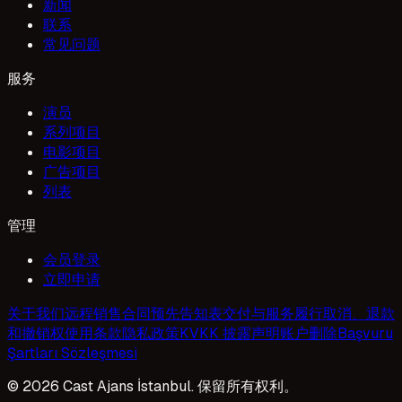
新闻
联系
常见问题
服务
演员
系列项目
电影项目
广告项目
列表
管理
会员登录
立即申请
关于我们
远程销售合同
预先告知表
交付与服务履行
取消、退款
和撤销权
使用条款
隐私政策
KVKK 披露声明
账户删除
Başvuru
Şartları Sözleşmesi
© 2026 Cast Ajans İstanbul. 保留所有权利。