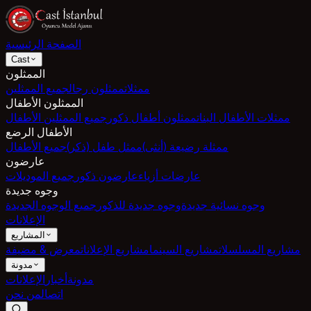
الصفحة الرئيسية
Cast
الممثلون
ممثلات
ممثلون رجال
جميع الممثلين
الممثلون الأطفال
ممثلات الأطفال البنات
ممثلون أطفال ذكور
جميع الممثلين الأطفال
الأطفال الرضع
ممثلة رضيعة (أنثى)
ممثل طفل (ذكر)
جميع الأطفال
عارضون
عارضات أزياء
عارضون ذكور
جميع الموديلات
وجوه جديدة
وجوه نسائية جديدة
وجوه جديدة للذكور
جميع الوجوه الجديدة
الإعلانات
المشاريع
مشاريع المسلسلات
مشاريع السينما
مشاريع الإعلانات
معرض & مضيفة
مدونة
مدونة
أخبار
الإعلانات
اتصال
من نحن