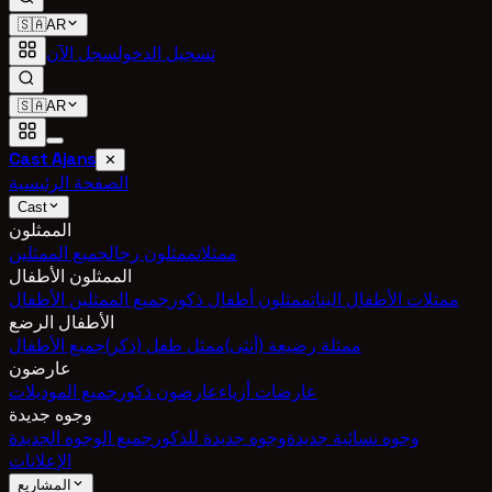
🇸🇦
AR
تسجيل الدخول
سجل الآن
🇸🇦
AR
Cast Ajans
✕
الصفحة الرئيسية
Cast
الممثلون
ممثلات
ممثلون رجال
جميع الممثلين
الممثلون الأطفال
ممثلات الأطفال البنات
ممثلون أطفال ذكور
جميع الممثلين الأطفال
الأطفال الرضع
ممثلة رضيعة (أنثى)
ممثل طفل (ذكر)
جميع الأطفال
عارضون
عارضات أزياء
عارضون ذكور
جميع الموديلات
وجوه جديدة
وجوه نسائية جديدة
وجوه جديدة للذكور
جميع الوجوه الجديدة
الإعلانات
المشاريع