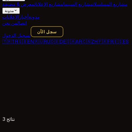
مشاريع المسلسلات
مشاريع السينما
مشاريع الإعلانات
معرض & مضيفة
مدونة
مدونة
أخبار
الإعلانات
اتصال
من نحن
سجل الآن
تسجيل الدخول
🇹🇷
TR
🇬🇧
EN
🇷🇺
RU
🇩🇪
DE
🇸🇦
AR
🇨🇳
ZH
🇫🇷
FR
🇪🇸
ES
3 نتائج