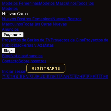
Modelos Femeninas
Modelos Masculinos
Todos los
Modelos
Nuevas Caras
Nuevos Rostros Femeninos
Nuevos Rostros
Masculinos
Todas las Caras Nuevas
Anuncios
Proyectos
Proyectos de Series de TV
Proyectos de Cine
Proyectos de
Publicidad
Ferias y Azafatas
Blog
Blog
Noticias
Anuncios
Contacto
Sobre nosotros
REGISTRARSE
Iniciar sesión
🇹🇷
TR
🇬🇧
EN
🇷🇺
RU
🇩🇪
DE
🇸🇦
AR
🇨🇳
ZH
🇫🇷
FR
🇪🇸
ES