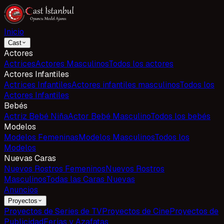
Inicio
Cast
Actores
Actrices
Actores Masculinos
Todos los actores
Actores Infantiles
Actrices Infantiles
Actores infantiles masculinos
Todos los
Actores Infantiles
Bebés
Actriz Bebé Niña
Actor Bebé Masculino
Todos los bebés
Modelos
Modelos Femeninas
Modelos Masculinos
Todos los
Modelos
Nuevas Caras
Nuevos Rostros Femeninos
Nuevos Rostros
Masculinos
Todas las Caras Nuevas
Anuncios
Proyectos
Proyectos de Series de TV
Proyectos de Cine
Proyectos de
Publicidad
Ferias y Azafatas