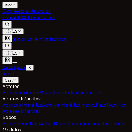
Blog
Blog
Noticias
Anuncios
Contacto
Sobre nosotros
🇪🇸
ES
Iniciar sesión
Registrarse
🇪🇸
ES
Cast Ajans
✕
Inicio
Cast
Actores
Actrices
Actores Masculinos
Todos los actores
Actores Infantiles
Actrices Infantiles
Actores infantiles masculinos
Todos los
Actores Infantiles
Bebés
Actriz Bebé Niña
Actor Bebé Masculino
Todos los bebés
Modelos