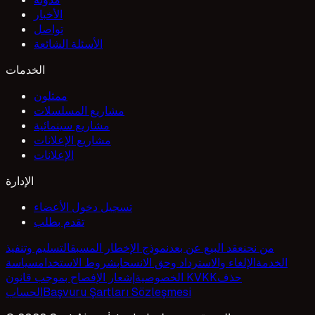
الأخبار
تواصل
الأسئلة الشائعة
الخدمات
ممثلون
مشاريع المسلسلات
مشاريع سينمائية
مشاريع الإعلانات
الإعلانات
الإدارة
تسجيل دخول الأعضاء
تقدم بطلب
من نحن
عقد البيع عن بعد
نموذج الإخطار المسبق
التسليم وتنفيذ
الخدمة
الإلغاء والاسترداد وحق الانسحاب
شروط الاستخدام
سياسة
حذف
إشعار الإفصاح بموجب قانون KVKK
الخصوصية
الحساب
Başvuru Şartları Sözleşmesi