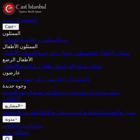
الصفحة الرئيسية
Cast
الممثلون
ممثلات
ممثلون رجال
جميع الممثلين
الممثلون الأطفال
ممثلات الأطفال البنات
ممثلون أطفال ذكور
جميع الممثلين الأطفال
الأطفال الرضع
ممثلة رضيعة (أنثى)
ممثل طفل (ذكر)
جميع الأطفال
عارضون
عارضات أزياء
عارضون ذكور
جميع الموديلات
وجوه جديدة
وجوه نسائية جديدة
وجوه جديدة للذكور
جميع الوجوه الجديدة
الإعلانات
المشاريع
مشاريع المسلسلات
مشاريع السينما
مشاريع الإعلانات
معرض & مضيفة
مدونة
مدونة
أخبار
الإعلانات
اتصال
من نحن