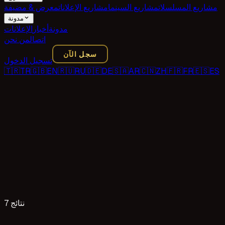
مشاريع المسلسلات
مشاريع السينما
مشاريع الإعلانات
معرض & مضيفة
مدونة
مدونة
أخبار
الإعلانات
اتصال
من نحن
سجل الآن
تسجيل الدخول
🇹🇷
TR
🇬🇧
EN
🇷🇺
RU
🇩🇪
DE
🇸🇦
AR
🇨🇳
ZH
🇫🇷
FR
🇪🇸
ES
7 نتائج