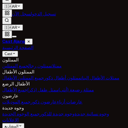
🇸🇦
AR
تسجيل الدخول
سجل الآن
🇸🇦
AR
Cast Ajans
✕
الصفحة الرئيسية
Cast
الممثلون
ممثلات
ممثلون رجال
جميع الممثلين
الممثلون الأطفال
ممثلات الأطفال البنات
ممثلون أطفال ذكور
جميع الممثلين الأطفال
الأطفال الرضع
ممثلة رضيعة (أنثى)
ممثل طفل (ذكر)
جميع الأطفال
عارضون
عارضات أزياء
عارضون ذكور
جميع الموديلات
وجوه جديدة
وجوه نسائية جديدة
وجوه جديدة للذكور
جميع الوجوه الجديدة
الإعلانات
المشاريع