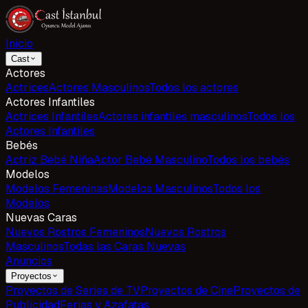
Inicio
Cast
Actores
Actrices
Actores Masculinos
Todos los actores
Actores Infantiles
Actrices Infantiles
Actores infantiles masculinos
Todos los
Actores Infantiles
Bebés
Actriz Bebé Niña
Actor Bebé Masculino
Todos los bebés
Modelos
Modelos Femeninas
Modelos Masculinos
Todos los
Modelos
Nuevas Caras
Nuevos Rostros Femeninos
Nuevos Rostros
Masculinos
Todas las Caras Nuevas
Anuncios
Proyectos
Proyectos de Series de TV
Proyectos de Cine
Proyectos de
Publicidad
Ferias y Azafatas