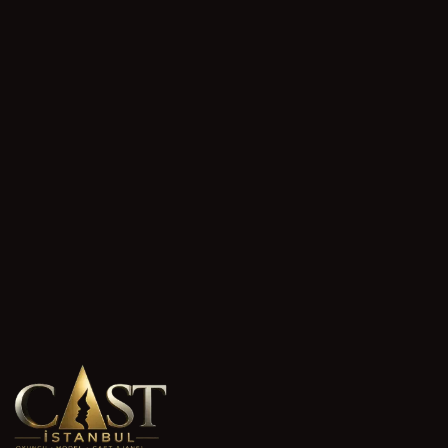
Mardin'de yaşayan ve oyunculuk hayali kuran 18 yaş üstü
yetenekler için cast ajansımıza başvuru süreci kolay ve
erişilebilir. Ajansımız, sinema, dizi ve reklam projelerinde
1 Mayıs 2026
yer almak isteyen oyuncu adaylarına profesyonel destek
6 lectura
sunar. Başvurunuzu yaparak sektördeki ilk adımınızı
atabilirsiniz.
Erzincan yetişkin oyuncu 18 yaş üstü başvurusu
Erzincan'da yaşayan 18 yaş üstü bireyler, ajansımıza
oyuncu ve model olarak cast başvurusu yapabilir.
Başvuru süreci belirli adımlardan oluşur ve her profil
1 Mayıs 2026
ekibimiz tarafından değerlendirilir. Doğru hazırlıkla
8 lectura
başvurunuzu güçlendirebilirsiniz.
Kırıkkale yetişkin oyuncu 18 yaş üstü başvurusu
Kırıkkale'de yaşayan 18 yaş üstü kişiler, ajansımıza
oyuncu ve model olarak başvurabilir. Cast başvurusu için
özel bir deneyime gerek yok; doğru adımları takip etmek
1 Mayıs 2026
yeterli. Başvuru sürecini doğru tamamlamak, projelerde
yer alma şansını artırır.