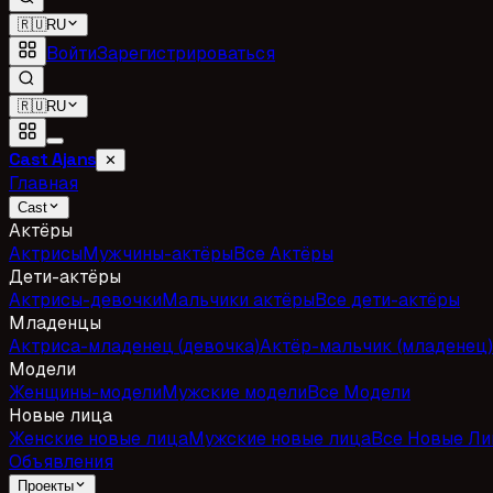
🇷🇺
RU
Войти
Зарегистрироваться
🇷🇺
RU
Cast Ajans
✕
Главная
Cast
Актёры
Актрисы
Мужчины-актёры
Все Актёры
Дети-актёры
Актрисы-девочки
Мальчики актёры
Все дети-актёры
Младенцы
Актриса-младенец (девочка)
Актёр-мальчик (младенец)
Модели
Женщины-модели
Мужские модели
Все Модели
Новые лица
Женские новые лица
Мужские новые лица
Все Новые Ли
Объявления
Проекты