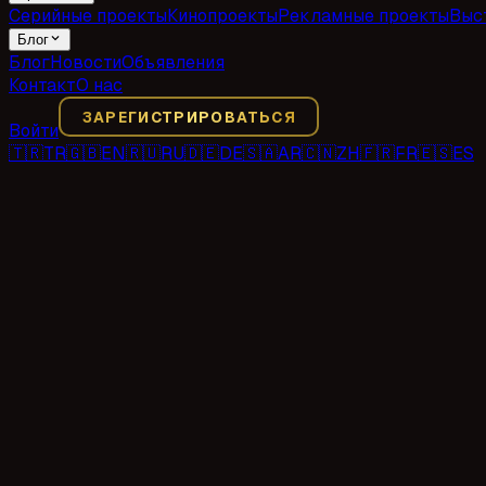
Серийные проекты
Кинопроекты
Рекламные проекты
Выс
Блог
Блог
Новости
Объявления
Контакт
О нас
ЗАРЕГИСТРИРОВАТЬСЯ
Войти
🇹🇷
TR
🇬🇧
EN
🇷🇺
RU
🇩🇪
DE
🇸🇦
AR
🇨🇳
ZH
🇫🇷
FR
🇪🇸
ES