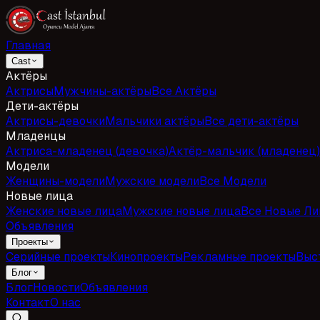
Главная
Cast
Актёры
Актрисы
Мужчины-актёры
Все Актёры
Дети-актёры
Актрисы-девочки
Мальчики актёры
Все дети-актёры
Младенцы
Актриса-младенец (девочка)
Актёр-мальчик (младенец)
Модели
Женщины-модели
Мужские модели
Все Модели
Новые лица
Женские новые лица
Мужские новые лица
Все Новые Ли
Объявления
Проекты
Серийные проекты
Кинопроекты
Рекламные проекты
Выс
Блог
Блог
Новости
Объявления
Контакт
О нас