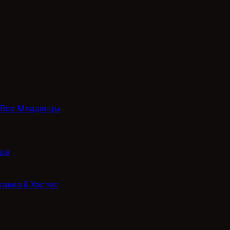
Все Младенцы
ца
тавка & Хостес