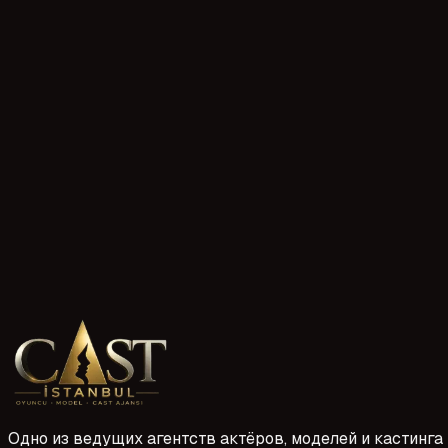
1 Mayıs 2026
4 прочтений
Kayseri Yetişkin Oyuncu Ajansı Başvuru Formu
Kayseri'de oyunculuk kariyerine adım atmak isteyenler için 
fotoğraflar ve kısa tanıtım videosu başvurunuzu güçlendiren 
ediyor.
1 Mayıs 2026
8 прочтений
Регистрация в актерском агентстве Измира
Для тех, кто хочет зарегистрироваться в актерском аг
четких рамках. Управление процессом с правильной по
рассматриваем этапы регистрации, применимые как для 
1 Mayıs 2026
Одно из ведущих агентств актёров, моделей и кастинга 