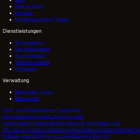
Nachrichten
Kontakt
Häufig gestellte Fragen
Dienstleistungen
Schauspieler
Serienprojekte
Kinoprojekte
Werbeprojekte
Anzeigen
Verwaltung
Mitglieder-Login
Bewerben
Über uns
Fernabsatzvertrag
Vorab-
Informationsformular
Lieferung und
Leistungserbringung
Widerrufsrecht, Rückgabe und
Stornierung
Nutzungsbedingungen
Datenschutzrichtlinie
KV
Aufklärungstext
Konto löschen
Başvuru Şartları