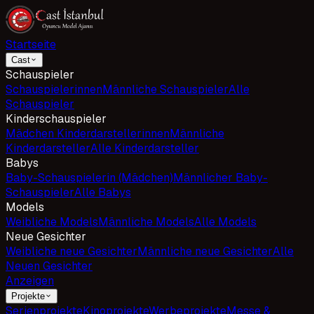
Startseite
Cast
Schauspieler
Schauspielerinnen
Männliche Schauspieler
Alle
Schauspieler
Kinderschauspieler
Mädchen Kinderdarstellerinnen
Männliche
Kinderdarsteller
Alle Kinderdarsteller
Babys
Baby-Schauspielerin (Mädchen)
Männlicher Baby-
Schauspieler
Alle Babys
Models
Weibliche Models
Männliche Models
Alle Models
Neue Gesichter
Weibliche neue Gesichter
Männliche neue Gesichter
Alle
Neuen Gesichter
Anzeigen
Projekte
Serienprojekte
Kinoprojekte
Werbeprojekte
Messe &