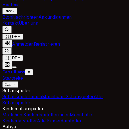
Hostess
Blog
Blog
Nachrichten
Ankündigungen
Kontakt
Über uns
🇩🇪
DE
Anmelden
Registrieren
🇩🇪
DE
Cast Ajans
✕
Startseite
Cast
Schauspieler
Schauspielerinnen
Männliche Schauspieler
Alle
Schauspieler
Kinderschauspieler
Mädchen Kinderdarstellerinnen
Männliche
Kinderdarsteller
Alle Kinderdarsteller
Babys