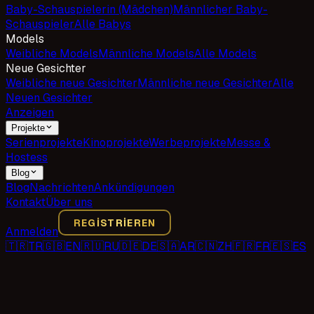
Baby-Schauspielerin (Mädchen)
Männlicher Baby-
Schauspieler
Alle Babys
Models
Weibliche Models
Männliche Models
Alle Models
Neue Gesichter
Weibliche neue Gesichter
Männliche neue Gesichter
Alle
Neuen Gesichter
Anzeigen
Projekte
Serienprojekte
Kinoprojekte
Werbeprojekte
Messe &
Hostess
Blog
Blog
Nachrichten
Ankündigungen
Kontakt
Über uns
REGISTRIEREN
Anmelden
🇹🇷
TR
🇬🇧
EN
🇷🇺
RU
🇩🇪
DE
🇸🇦
AR
🇨🇳
ZH
🇫🇷
FR
🇪🇸
ES