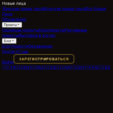
Новые лица
Женские новые лица
Мужские новые лица
Все Новые
Лица
Объявления
Проекты
Серийные проекты
Кинопроекты
Рекламные
проекты
Выставка & Хостес
Блог
Блог
Новости
Объявления
Контакт
О нас
ЗАРЕГИСТРИРОВАТЬСЯ
Войти
🇹🇷
TR
🇬🇧
EN
🇷🇺
RU
🇩🇪
DE
🇸🇦
AR
🇨🇳
ZH
🇫🇷
FR
🇪🇸
ES