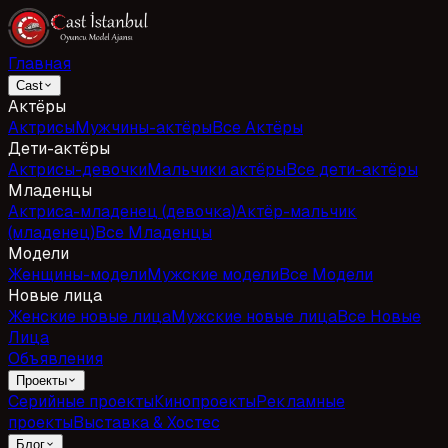
Главная
Cast
Актёры
Актрисы
Мужчины-актёры
Все Актёры
Дети-актёры
Актрисы-девочки
Мальчики актёры
Все дети-актёры
Младенцы
Актриса-младенец (девочка)
Актёр-мальчик
(младенец)
Все Младенцы
Модели
Женщины-модели
Мужские модели
Все Модели
Новые лица
Женские новые лица
Мужские новые лица
Все Новые
Лица
Объявления
Проекты
Серийные проекты
Кинопроекты
Рекламные
проекты
Выставка & Хостес
Блог