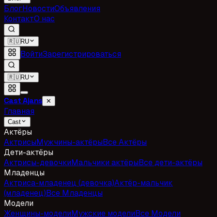
Блог
Новости
Объявления
Контакт
О нас
🇷🇺
RU
Войти
Зарегистрироваться
🇷🇺
RU
Cast Ajans
✕
Главная
Cast
Актёры
Актрисы
Мужчины-актёры
Все Актёры
Дети-актёры
Актрисы-девочки
Мальчики актёры
Все дети-актёры
Младенцы
Актриса-младенец (девочка)
Актёр-мальчик
(младенец)
Все Младенцы
Модели
Женщины-модели
Мужские модели
Все Модели