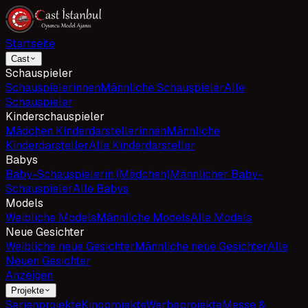
Startseite
Cast
Schauspieler
Schauspielerinnen
Männliche Schauspieler
Alle
Schauspieler
Kinderschauspieler
Mädchen Kinderdarstellerinnen
Männliche
Kinderdarsteller
Alle Kinderdarsteller
Babys
Baby-Schauspielerin (Mädchen)
Männlicher Baby-
Schauspieler
Alle Babys
Models
Weibliche Models
Männliche Models
Alle Models
Neue Gesichter
Weibliche neue Gesichter
Männliche neue Gesichter
Alle
Neuen Gesichter
Anzeigen
Projekte
Serienprojekte
Kinoprojekte
Werbeprojekte
Messe &