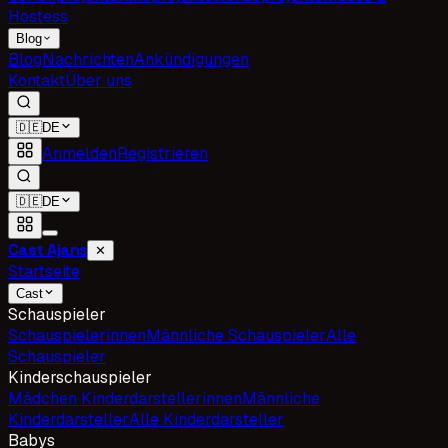
Hostess
Blog
Blog
Nachrichten
Ankündigungen
Kontakt
Über uns
🇩🇪
DE
Anmelden
Registrieren
🇩🇪
DE
Cast Ajans
✕
Startseite
Cast
Schauspieler
Schauspielerinnen
Männliche Schauspieler
Alle
Schauspieler
Kinderschauspieler
Mädchen Kinderdarstellerinnen
Männliche
Kinderdarsteller
Alle Kinderdarsteller
Babys