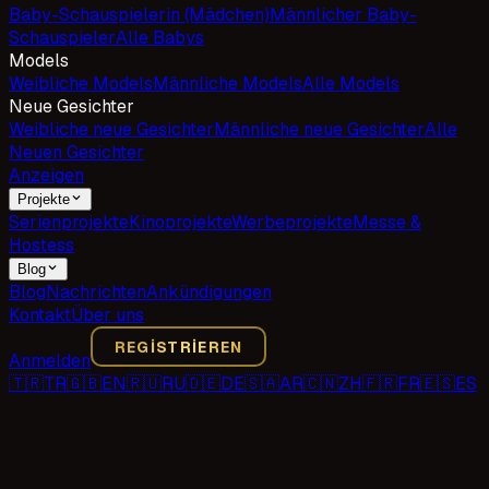
Baby-Schauspielerin (Mädchen)
Männlicher Baby-
Schauspieler
Alle Babys
Models
Weibliche Models
Männliche Models
Alle Models
Neue Gesichter
Weibliche neue Gesichter
Männliche neue Gesichter
Alle
Neuen Gesichter
Anzeigen
Projekte
Serienprojekte
Kinoprojekte
Werbeprojekte
Messe &
Hostess
Blog
Blog
Nachrichten
Ankündigungen
Kontakt
Über uns
REGISTRIEREN
Anmelden
🇹🇷
TR
🇬🇧
EN
🇷🇺
RU
🇩🇪
DE
🇸🇦
AR
🇨🇳
ZH
🇫🇷
FR
🇪🇸
ES