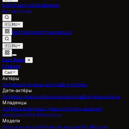
Блог
Новости
Объявления
Контакт
О нас
🇷🇺
RU
Войти
Зарегистрироваться
🇷🇺
RU
Cast Ajans
✕
Главная
Cast
Актёры
Актрисы
Мужчины-актёры
Все Актёры
Дети-актёры
Актрисы-девочки
Мальчики актёры
Все дети-актёры
Младенцы
Актриса-младенец (девочка)
Актёр-мальчик
(младенец)
Все Младенцы
Модели
Женщины-модели
Мужские модели
Все Модели