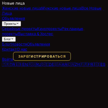
Новые лица
Женские новые лица
Мужские новые лица
Все Новые
Лица
Объявления
Проекты
Серийные проекты
Кинопроекты
Рекламные
проекты
Выставка & Хостес
Блог
Блог
Новости
Объявления
Контакт
О нас
ЗАРЕГИСТРИРОВАТЬСЯ
Войти
🇹🇷
TR
🇬🇧
EN
🇷🇺
RU
🇩🇪
DE
🇸🇦
AR
🇨🇳
ZH
🇫🇷
FR
🇪🇸
ES